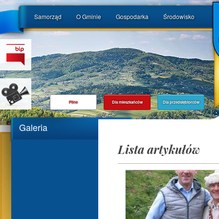
Samorząd
O Gminie
Gospodarka
Środowisko
Pilne
Dla mieszkańców
Dla przedsiębiorców
Galeria
Lista artykułów