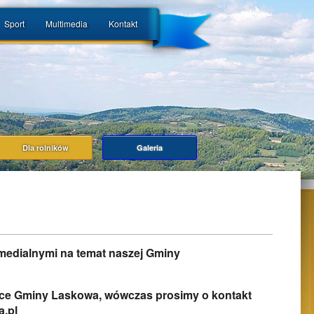
Sport
Multimedia
Kontakt
Dla rolników
Galeria
medialnymi na temat naszej Gminy
zące Gminy Laskowa, wówczas prosimy o kontakt
.pl