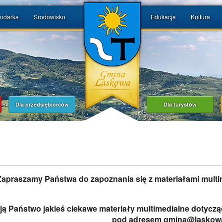
odarka
Środowisko
Edukacja
Kultura
Dla przedsiębiorców
Dla turystów
Zapraszamy Państwa do zapoznania się z materiałami multi
ają Państwo jakieś ciekawe materiały multimedialne dotyc
pod adresem gmina@laskowa