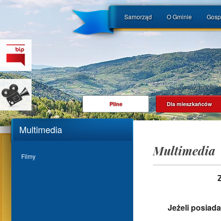
Samorząd
O Gminie
Gosp
Pilne
Dla mieszkańców
Multimedia
Multimedia
Filmy
Jeżeli posiad