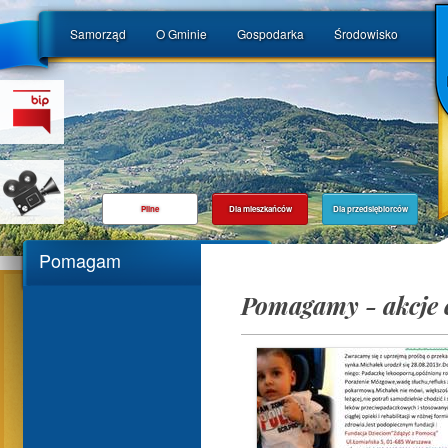
Samorząd
O Gminie
Gospodarka
Środowisko
Pilne
Dla mieszkańców
Dla przedsiębiorców
Pomagam
Pomagamy - akcje 