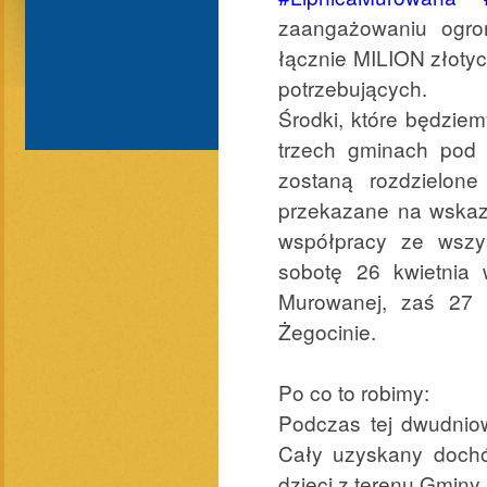
zaangażowaniu ogro
łącznie MILION złotyc
potrzebujących.
Środki, które będziem
trzech gminach pod 
zostaną rozdzielon
przekazane na wskaz
współpracy ze wszys
sobotę 26 kwietnia 
Murowanej, zaś 27 k
Żegocinie.
Po co to robimy:
Podczas tej dwudniow
Cały uzyskany dochó
dzieci z terenu Gminy