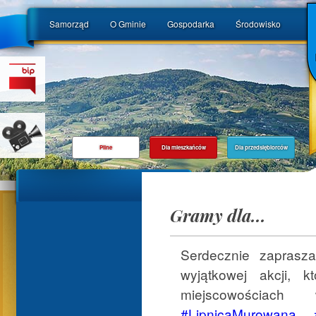
Samorząd
O Gminie
Gospodarka
Środowisko
Pilne
Dla mieszkańców
Dla przedsiębiorców
Gramy dla...
Serdecznie zaprasz
wyjątkowej akcji,
miejscowościach
#LipnicaMurowana