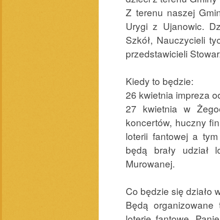
Z terenu naszej Gmin
Urygi z Ujanowic. D
Szkół, Nauczycieli t
przedstawicieli Stowa
Kiedy to będzie:
26 kwietnia impreza o
27 kwietnia w Żegoc
koncertów, huczny fin
loterii fantowej a t
będą brały udział 
Murowanej.
Co będzie się działo 
Będą organizowane tu
loterie fantowe, Pan