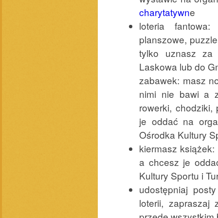
charytatywn
e
loteria fantowa
planszowe, puzzle
tylko uznasz za
Laskowa lub do Gm
zabawek: masz now
nimi nie bawi a 
rowerki, chodziki
je oddać na orga
Ośrodka Kultury S
kiermasz książek: 
a chcesz je odda
Kultury Sportu i T
udostępniaj posty
loterii, zaprasza
przede wszystkim 