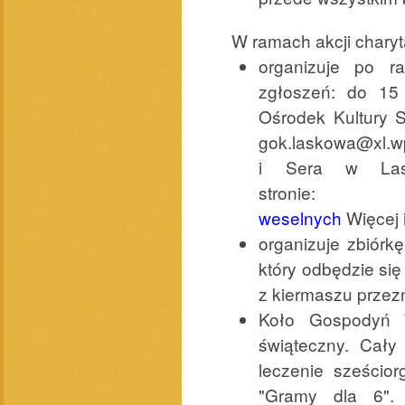
W ramach akcji chary
organizuje po r
zgłoszeń: do 15 
Ośrodek Kultury S
gok.laskowa@xl.wp
i Sera w Lask
stroni
weselnych
Więcej i
organizuje zbiórk
który odbędzie si
z kiermaszu przezn
Koło Gospodyń W
świąteczny. Cały
leczenie sześcio
"Gramy dla 6". 