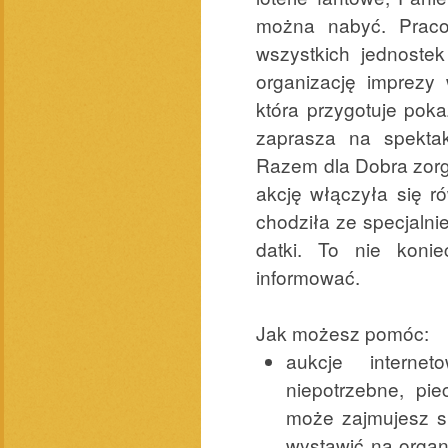
można nabyć. Pracow
wszystkich jednoste
organizację imprezy
która przygotuje pok
zaprasza na spekta
Razem dla Dobra zorg
akcję włączyła się r
chodziła ze specjaln
datki. To nie koni
informować.
Jak możesz pomóc:
aukcje internet
niepotrzebne, pie
może zajmujesz si
wystawić na organ