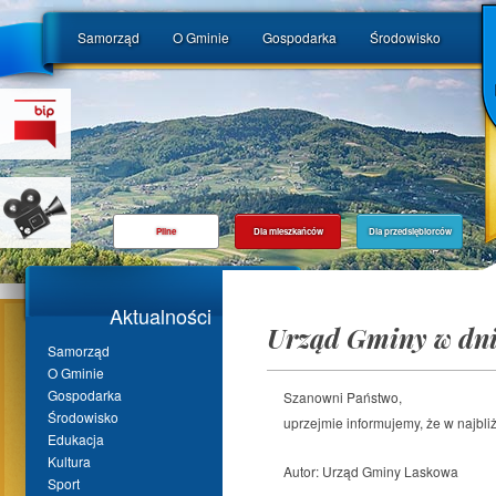
Samorząd
O Gminie
Gospodarka
Środowisko
Pilne
Dla mieszkańców
Dla przedsiębiorców
Aktualności
Urząd Gminy w dni
Samorząd
O Gminie
Gospodarka
Szanowni Państwo,
Środowisko
uprzejmie informujemy, że w najbli
Edukacja
Kultura
Autor:
Urząd Gminy Laskowa
Sport