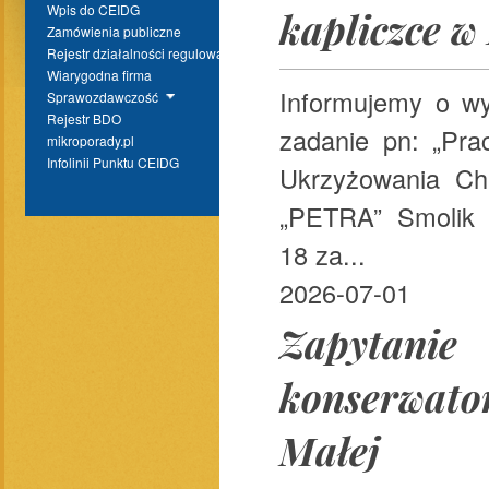
Wpis do CEIDG
kapliczce w
Zamówienia publiczne
Rejestr działalności regulowanej
Wiarygodna firma
Informujemy o wy
Sprawozdawczość
Rejestr BDO
zadanie pn: „Pra
mikroporady.pl
Infolinii Punktu CEIDG
Ukrzyżowania Ch
„PETRA” Smolik 
18 za...
2026-07-01
Zapytanie
konserwato
Małej