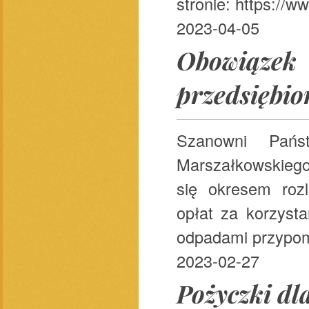
stronie: https://
2023-04-05
Obowiąz
przedsiębio
Szanowni Pa
Marszałkowskiego
się okresem roz
opłat za korzyst
odpadami przypomi
2023-02-27
Pożyczki dl