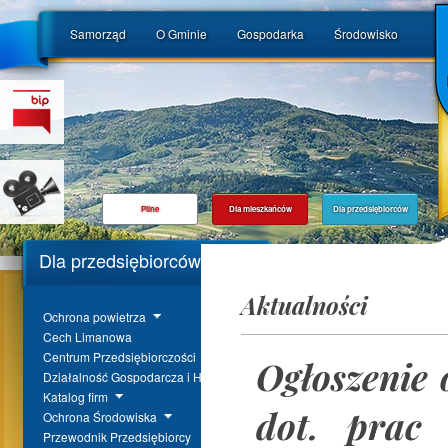
Samorząd
O Gminie
Gospodarka
Środowisko
Pilne
Dla mieszkańców
Dla przedsiębiorców
Dla przedsiębiorców
Aktualności
Ochrona powietrza
Cech Limanowa
Centrum Przedsiębiorczości
Ogłoszenie 
Działalność Gospodarcza i Handel
Katalog firm
dot. prac 
Ochrona Środowiska
Przewodnik Przedsiębiorcy