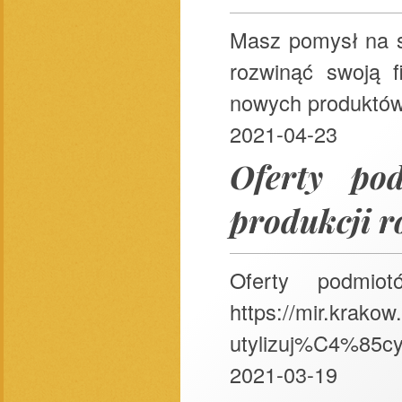
Masz pomysł na s
rozwinąć swoją f
nowych produktów 
2021-04-23
Oferty po
produkcji r
Oferty podmiot
https://mir.krako
utylizuj%C4%85cyc
2021-03-19