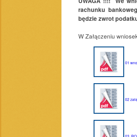
UWAGA !!!!
We wni
rachunku bankoweg
będzie zwrot podat
W Załączeniu wniosek,
01 wnoo
02 załą
03. RO