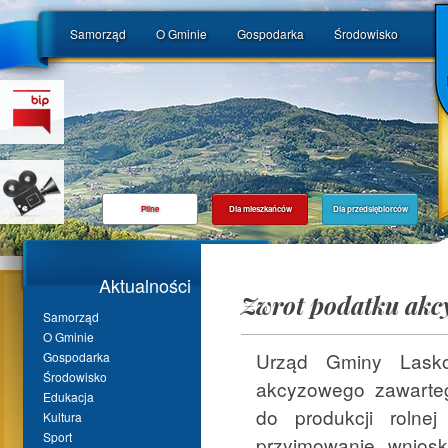
Samorząd
O Gminie
Gospodarka
Środowisko
Pilne
Dla mieszkańców
Dla przedsiębiorców
Aktualności
Zwrot podatku akc
Samorząd
O Gminie
Urząd Gminy Lasko
Gospodarka
Środowisko
akcyzowego zawarte
Edukacja
do produkcji rolne
Kultura
Sport
przyjmowanie wnios