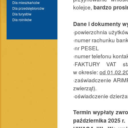
Dla mieszkańców
kolejce,
bardzo prosi
Dla przedsiębiorców
Dla turystów
Dla rolników
Dane i dokumenty wy
·powierzchnia użytków
·numer rachunku ba
·nr PESEL
·numer telefonu kont
·FAKTURY VAT st
w okresie:
od 01.02.20
·zaświadczenie ARiMR 
zwierząt).
·oświadczenie dzierż
Termin wypłaty zwrot
października 2025 r.