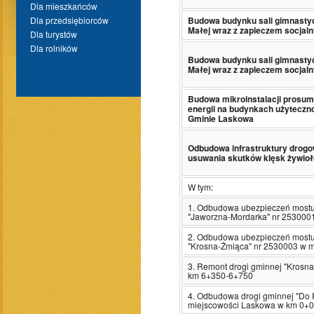
Dla mieszkańców
Budowa budynku sali gimnasty
Dla przedsiębiorców
Małej wraz z zapleczem socjalny
Dla turystów
Dla rolników
Budowa budynku sali gimnasty
Małej wraz z zapleczem socjalny
Budowa mikroinstalacji prosum
energii na budynkach użyteczno
Gminie Laskowa
Odbudowa infrastruktury drogo
usuwania skutków klęsk żywio
W tym:
1. Odbudowa ubezpieczeń mostu 
"Jaworzna-Mordarka" nr 253000
2. Odbudowa ubezpieczeń mostu 
"Krosna-Żmiąca" nr 2530003 w m
3. Remont drogi gminnej "Krosn
km 6+350-6+750
4. Odbudowa drogi gminnej "Do 
miejscowości Laskowa w km 0+