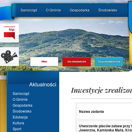
Samorząd
O Gminie
Gospodarka
Środowisko
Pilne
Dla mieszkańców
Dla przedsiębiorców
Aktualności
Inwestycje zrealiz
Samorząd
O Gminie
Gospodarka
Środowisko
Nazwa zadania
Edukacja
Kultura
Utworzenie placów zabaw przy
Sport
Jaworzna, Kamionka Mała, Kro