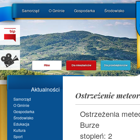
Samorząd
O Gminie
Gospodarka
Środowisko
Pilne
Dla mieszkańców
Dla przedsiębiorców
Aktualności
Ostrzeżenie meteor
Samorząd
O Gminie
Ostrzeżenia mete
Gospodarka
Środowisko
Burze
Edukacja
Kultura
stopień: 2
Sport