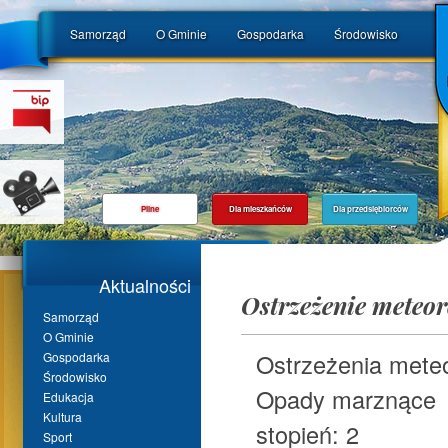
Samorząd
O Gminie
Gospodarka
Środowisko
Pilne
Dla mieszkańców
Dla przedsiębiorców
Aktualności
Ostrzeżenie meteor
Samorząd
O Gminie
Ostrzeżenia meteo
Gospodarka
Środowisko
Opady marznące
Edukacja
Kultura
stopień: 2
Sport