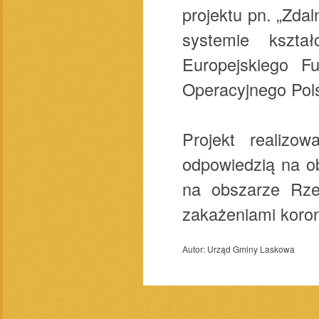
projektu pn. „Zda
systemie kszta
Europejskiego 
Operacyjnego Pol
Projekt realizo
odpowiedzią na o
na obszarze Rzec
zakażeniami koro
Autor:
Urząd Gminy Laskowa