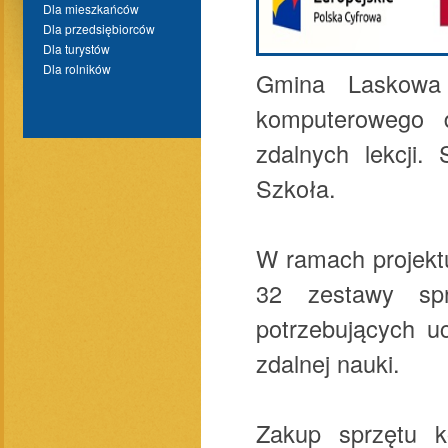
Dla mieszkańców
Dla przedsiębiorców
Dla turystów
Dla rolników
Gmina Laskowa 
komputerowego dl
zdalnych lekcji.
Szkoła.
W ramach projekt
32 zestawy spr
potrzebujących u
zdalnej nauki.
Zakup sprzętu k