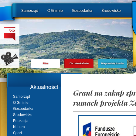
Samorząd
O Gminie
Gospodarka
Środowisko
Pilne
Dla mieszkańców
Dla przedsiębiorców
Aktualności
Grant na zakup sp
Samorząd
ramach projektu Z
O Gminie
Gospodarka
Środowisko
Edukacja
Kultura
Sport