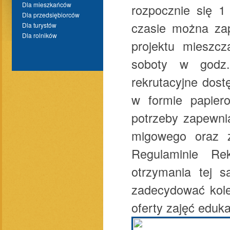
Dla mieszkańców
rozpocznie się 1
Dla przedsiębiorców
czasie można zap
Dla turystów
Dla rolników
projektu mieszc
soboty w godz.
rekrutacyjne dost
w formie papier
potrzeby zapewni
migowego oraz z 
Regulaminie Rek
otrzymania tej s
zadecydować kole
oferty zajęć eduk