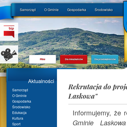
Samorząd
O Gminie
Gospodarka
Środowisko
Pilne
Dla mieszkańców
Dla przedsiębiorców
Aktualności
Rekrutacja do proj
Samorząd
Laskowa"
O Gminie
Gospodarka
Środowisko
Informujemy, że r
Edukacja
Kultura
Gminie Laskowa
Sport