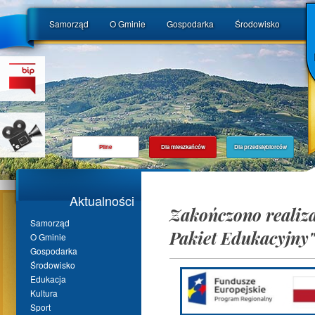
Samorząd
O Gminie
Gospodarka
Środowisko
Pilne
Dla mieszkańców
Dla przedsiębiorców
Aktualności
Zakończono realiza
Samorząd
Pakiet Edukacyjny
O Gminie
Gospodarka
Środowisko
Edukacja
Kultura
Sport