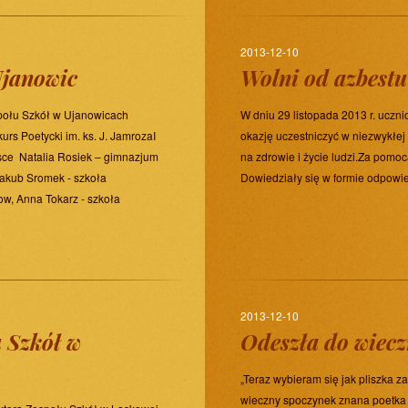
2013-12-10
Ujanowic
Wolni od azbestu
społu Szkół w Ujanowicach
W dniu 29 listopada 2013 r. uczni
rs Poetycki im. ks. J. JamrozaI
okazję uczestniczyć w niezwykłej
jsce Natalia Rosiek – gimnazjum
na zdrowie i życie ludzi.Za pomo
Jakub Sromek - szkoła
Dowiedziały się w formie odpowied
ow, Anna Tokarz - szkoła
2013-12-10
 Szkół w
Odeszła do wiecz
„Teraz wybieram się jak pliszka z
wieczny spoczynek znana poetka 