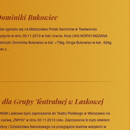
 Dominiki Bukowiec
w zgłosiło się na Mistrzostwa Polski Seniorów w Taekwondo
 Olsztynie w dniu 30.11.2013 w hali Urania. Klub UKS KORYO MSZANA
niczki: Dominika Bukowiec w kat. +73kg, Kinga Bukowiec w kat. -62kg.
i z...
 dla Grupy Teatralnej w Laskowej
 KGW Laskowa było zaproszenie do Teatru Polskiego w Warszawie na
d nazwą „ZWYKI” w dniu 30.11.2013 roku. Zaproszenie to było efektem
ltury i Dziedzictwa Narodowego na przeglądzie teatrów wiejskich w