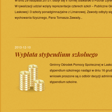
W dniu 29 listopada 2013 r. odbył się II Turniej Siatkarski o Puchar Dy
W rywalizacji udział wzięły reprezentacje czterech szkół – Publiczne 
Laskowej i 3 szkoły ponadgimnazjalne z Limanowej. Zawody odbyły się 
wychowania fizycznego, Pana Tomasza Zawady...
2013-12-10
Wypłata stypendium szkolnego
Gminny Ośrodek Pomocy Społecznej w Laskow
stypendium szkolnego nastąpi w dniu 16 grudn
wniosek proszone są o odbiór decyzji admini
stypendium szkolne.