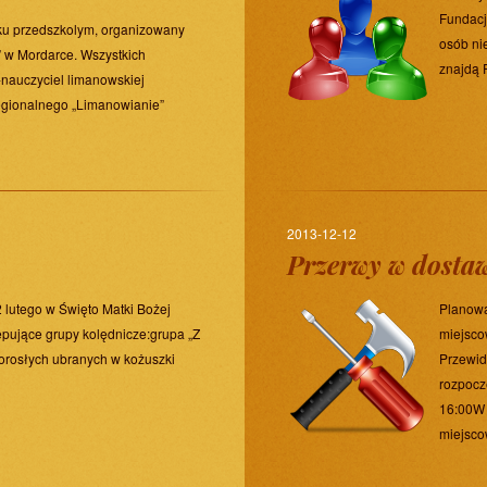
Fundacj
ieku przedszkolym, organizowany
osób ni
” w Mordarce. Wszystkich
znajdą 
-nauczyciel limanowskiej
egionalnego „Limanowianie”
2013-12-12
Przerwy w dosta
2 lutego w Święto Matki Bożej
Planowa
ępujące grupy kolędnicze:grupa „Z
miejsco
dorosłych ubranych w kożuszki
Przewid
rozpocz
16:00W 
miejsco