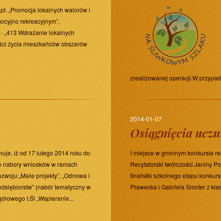
 pt. „Promocja lokalnych walorów i
mocyjno rekreacyjnym”,
- „413 Wdrażanie lokalnych
ości życia mieszkańców obszarów
zrealizowanej operacji.W przypadk
2014-01-07
Osiągnięcia uczn
uje, iż od 17 lutego 2014 roku do
I miejsce w gminnym konkursie re
e nabory wniosków w ramach
Recytatorski twórczości Janiny P
ozwoju:„Małe projekty”, „Odnowa i
finalistki szkolnego etapu konkursu
zedsiębiorstw” (nabór tematyczny w
Pławecka i Gabriela Smoter z kla
łowego I.Śl „Wspieranie...