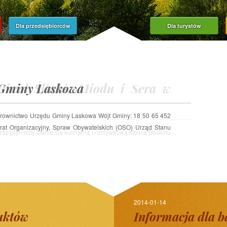
Dla przedsiębiorców
Dla turystów
tiwal Śliwki, Miodu i Sera w
 Gminy Laskowa
ierownictwo Urzędu Gminy Laskowa Wójt Gminy: 18 50 65 452
rat Organizacyjny, Spraw Obywatelskich (OSO) Urząd Stanu
2014-01-14
uktów
Informacja dla b