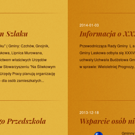
2014-01-03
m Szlaku
Informacja o XX
u" ( Gminy: Czchów, Gnojnik,
Przewodnicząca Rady Gminy L a s 
skowa, Lipnica Murowana,
Gminy Laskowa odbyła się XXXVII
nictwem właściwych Urzędów
uchwały:Uchwała Budżetowa Gmi
 w Stowarzyszeniu "Na Śliwkowym
w sprawie: Wieloletniej Prognozy..
Urzędy Pracy planują organizację
 dla osób zamieszkałych...
2013-12-18
go Przedszkola
Wsparcie osób n
Gminny 