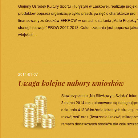
Gminny Ośrodek Kultury Sportu i Turystyki w Laskowej, realizuje projekt
produktów poprzez organizację cyklu przedsięwzięć o charakterze pro
finansowany ze środków EFRROW, w ramach działania „Małe Projekty” 
strategii rozwoju” PROW 2007-2013. Celem zadania jest poprawa jak
wiejskich...
2014-01-07
Uwaga kolejne nabory wniosków
Stowarzyszenie „Na Śliwkowym Szlaku” inform
3 marca 2014 roku planowane są następując
działania 413 Wdrażanie lokalnych strategii r
rozwój wsi” oraz „Tworzenie i rozwój mikropr
ramach dodatkowych środków dla celu szczegó