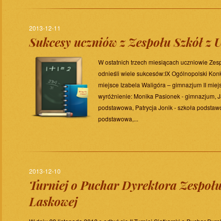
2013-12-11
Sukcesy uczniów z Zespołu Szkół z 
W ostatnich trzech miesiącach uczniowie Ze
odnieśli wiele sukcesów:IX Ogólnopolski Konku
miejsce Izabela Waligóra – gimnazjum II mie
wyróżnienie: Monika Pasionek - gimnazjum, 
podstawowa, Patrycja Jonik - szkoła podstaw
podstawowa,...
2013-12-10
Turniej o Puchar Dyrektora Zespołu
Laskowej