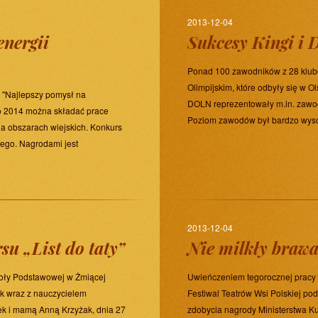
2013-12-04
energii
Sukcesy Kingi i
Ponad 100 zawodników z 28 klubó
Olimpijskim, które odbyły się w
: "Najlepszy pomysł na
DOLN reprezentowały m.in. zawod
go 2014 można składać prace
Poziom zawodów był bardzo wysok
na obszarach wiejskich. Konkurs
tego. Nagrodami jest
2013-12-04
u „List do taty”
Nie milkły brawa
oły Podstawowej w Żmiącej
Uwieńczeniem tegorocznej pracy
ak wraz z nauczycielem
Festiwal Teatrów Wsi Polskiej po
ek i mamą Anną Krzyżak, dnia 27
zdobycia nagrody Ministerstwa Ku