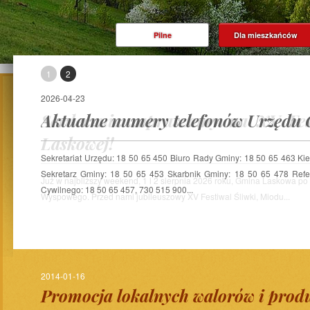
Pilne
Dla mieszkańców
1
2
2026-04-23
Serdecznie zapraszamy na XV Fes
Aktualne numery telefonów Urzędu
Laskowej!
Sekretariat Urzędu: 18 50 65 450 Biuro Rady Gminy: 18 50 65 463 K
Sekretarz Gminy: 18 50 65 453 Skarbnik Gminy: 18 50 65 478 Refe
Cywilnego: 18 50 65 457, 730 515 900...
2014-01-16
Promocja lokalnych walorów i prod