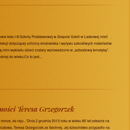
owie klas I-III Szkoły Podstawowej w Zespole Szkół w Laskowej mieli
 lekcji dotyczącej ochrony środowiska i wpływu szkodliwych materiałów
cą mini-wykładu dzieci zostały wprowadzone w „azbestową tematykę”.
niej do wieku:Co to jest...
ności Teresa Grzegorzek
a morze, do raju..."Dnia 2 grudnia 2013 roku w wieku 85 lat odeszła na
ludowa, Teresa Grzegorzek ze Sechnej. Jej dzieciństwo przypadło na