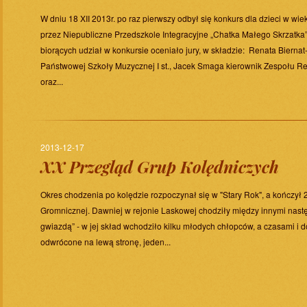
W dniu 18 XII 2013r. po raz pierwszy odbył się konkurs dla dzieci w w
przez Niepubliczne Przedszkole Integracyjne „Chatka Małego Skrzatka
biorących udział w konkursie oceniało jury, w składzie: Renata Biernat
Państwowej Szkoły Muzycznej I st., Jacek Smaga kierownik Zespołu R
oraz...
2013-12-17
XX Przegląd Grup Kolędniczych
Okres chodzenia po kolędzie rozpoczynał się w "Stary Rok", a kończył 
Gromnicznej. Dawniej w rejonie Laskowej chodziły między innymi nast
gwiazdą” - w jej skład wchodziło kilku młodych chłopców, a czasami i 
odwrócone na lewą stronę, jeden...