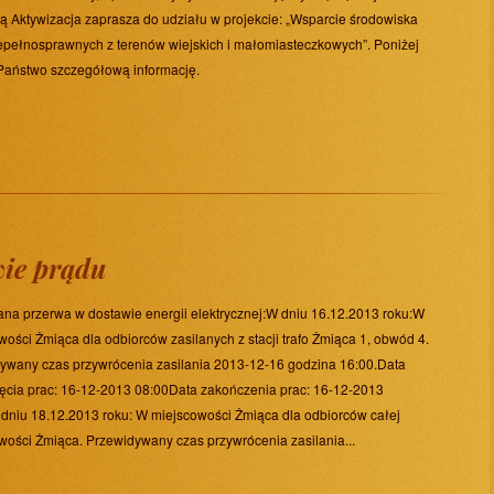
ą Aktywizacja zaprasza do udziału w projekcie: „Wsparcie środowiska
epełnosprawnych z terenów wiejskich i małomiasteczkowych”. Poniżej
Państwo szczegółową informację.
wie prądu
na przerwa w dostawie energii elektrycznej:W dniu 16.12.2013 roku:W
wości Żmiąca dla odbiorców zasilanych z stacji trafo Żmiąca 1, obwód 4.
ywany czas przywrócenia zasilania 2013-12-16 godzina 16:00.Data
ęcia prac: 16-12-2013 08:00Data zakończenia prac: 16-12-2013
dniu 18.12.2013 roku: W miejscowości Żmiąca dla odbiorców całej
wości Żmiąca. Przewidywany czas przywrócenia zasilania...