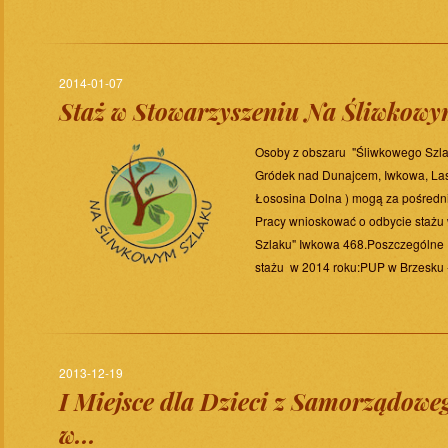
2014-01-07
Staż w Stowarzyszeniu Na Śliwkowy
Osoby z obszaru "Śliwkowego Szlak
Gródek nad Dunajcem, Iwkowa, La
Łososina Dolna ) mogą za pośred
Pracy wnioskować o odbycie stażu
Szlaku" Iwkowa 468.Poszczególne 
stażu w 2014 roku:PUP w Brzesku -
2013-12-19
I Miejsce dla Dzieci z Samorządowe
w...