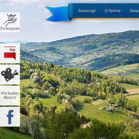
Samorząd
O Gminie
Gosp
Pomagam
Wirtualny
Spacer