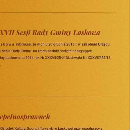
XVII Sesji Rady Gminy Laskowa
k o w a informuje, że w dniu 20 grudnia 2013 r. w sali obrad Urzędu
 sesja Rady Gminy, na której zostały podjęte następujące
ny Laskowa na 2014 rok Nr XXXVII/254/13Uchwała Nr XXXVII/255/13
.
iepełnosprawnch
Ośrodek Kultury, Sportu i Turystyki w Laskowej przy współpracy z