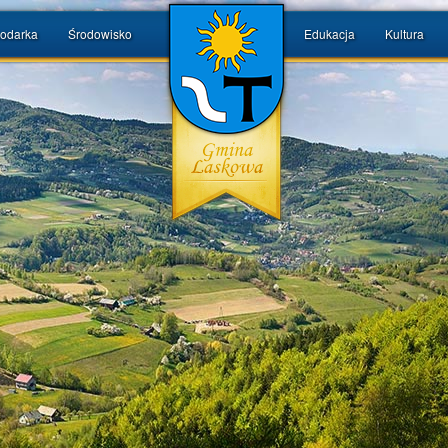
odarka
Środowisko
Edukacja
Kultura