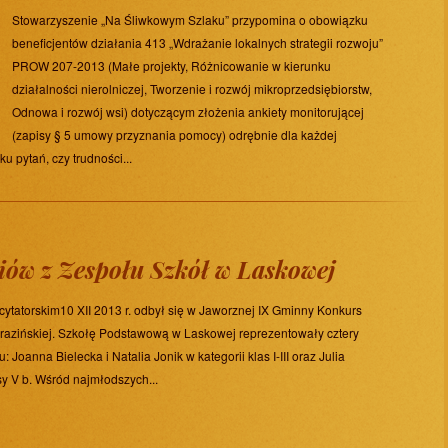
Stowarzyszenie „Na Śliwkowym Szlaku” przypomina o obowiązku
beneficjentów działania 413 „Wdrażanie lokalnych strategii rozwoju”
PROW 207-2013 (Małe projekty, Różnicowanie w kierunku
działalności nierolniczej, Tworzenie i rozwój mikroprzedsiębiorstw,
Odnowa i rozwój wsi) dotyczącym złożenia ankiety monitorującej
(zapisy § 5 umowy przyznania pomocy) odrębnie dla każdej
u pytań, czy trudności...
iów z Zespołu Szkół w Laskowej
cytatorskim10 XII 2013 r. odbył się w Jaworznej IX Gminny Konkurs
orazińskiej. Szkołę Podstawową w Laskowej reprezentowały cztery
: Joanna Bielecka i Natalia Jonik w kategorii klas I-III oraz Julia
sy V b. Wśród najmłodszych...