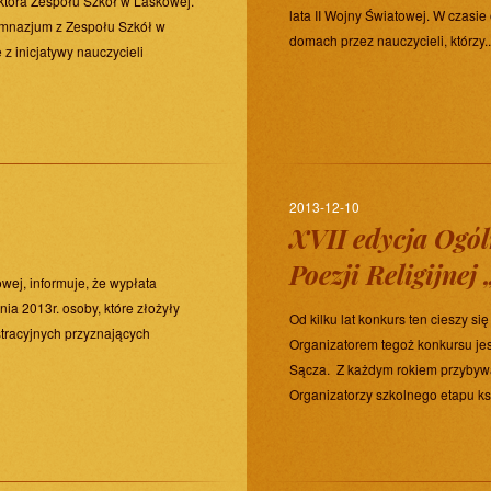
rektora Zespołu Szkół w Laskowej.
lata II Wojny Światowej. W czasi
Gimnazjum z Zespołu Szkół w
domach przez nauczycieli, którzy..
z inicjatywy nauczycieli
2013-12-10
XVII edycja Ogól
Poezji Religijnej 
ej, informuje, że wypłata
ia 2013r. osoby, które złożyły
Od kilku lat konkurs ten cieszy
stracyjnych przyznających
Organizatorem tegoż konkursu 
Sącza. Z każdym rokiem przybywa 
Organizatorzy szkolnego etapu ks.