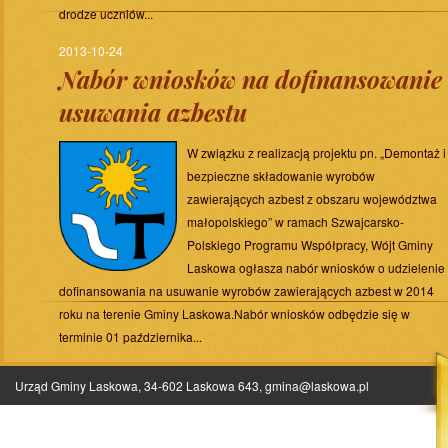
drodze uczniów...
2013-10-24
Nabór wniosków na dofinansowanie
usuwania azbestu
W związku z realizacją projektu pn. „Demontaż i
bezpieczne składowanie wyrobów
zawierających azbest z obszaru województwa
małopolskiego” w ramach Szwajcarsko-
Polskiego Programu Współpracy, Wójt Gminy
Laskowa ogłasza nabór wniosków o udzielenie
dofinansowania na usuwanie wyrobów zawierających azbest w 2014
roku na terenie Gminy Laskowa.Nabór wniosków odbędzie się w
terminie 01 października...
Urząd Gminy Laskowa, 34-602 Laskowa 643,
gmina@laskowa.pl