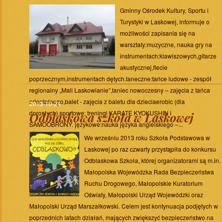
Gminny Ośrodek Kultury, Sportu i
Turystyki w Laskowej, informuje o
możliwości zapisania się na
warsztaty:muzyczne, nauka gry na
instrumentach:klawiszowych,gitarze
akustycznej,flecie
poprzecznym,instrumentach dętych.taneczne:tańce ludowe - zespół
regionalny „Mali Laskowianie”,taniec nowoczesny – zajęcia z tańca
orientalnego,balet - zajęcia z baletu dla dzieciaerobic (dla
2013-10-24
dorosłych).sportowe: treningi KARATE KYOKUSHIN i
Odblaskowa szkoła w Laskowej
SAMOOBRONY. językowe:nauka języka angielskiego –...
We wrześniu 2013 roku Szkoła Podstawowa w
Laskowej po raz czwarty przystąpiła do konkursu
Odblaskowa Szkoła, której organizatorami są m.in.
Małopolska Wojewódzka Rada Bezpieczeństwa
Ruchu Drogowego, Małopolskie Kuratorium
Oświaty, Małopolski Urząd Wojewódzki oraz
Małopolski Urząd Marszałkowski. Celem jest kontynuacja podjętych w
poprzednich latach działań, mających zwiększyć bezpieczeństwo na