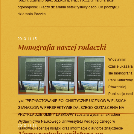
ogólnopolski i łączy działania setek tysięcy osób. Od początku
działania Paczka...
2013-11-15
Monografia naszej rodaczki
W ostatnim
czasie ukazała
się monografia
Pani Katarzyny
Pławeckiej.
Publikacja nosi
tytuł "PRZYGOTOWANIE POLONISTYCZNE UCZNIÓW WIEJSKICH
GIMNAZJÓW W PERSPEKTYWIE DALSZEGO KSZTAŁCENIA NA
PRZYKŁADZIE GMINY LASKOWA" i została wydana nakładem
Wydawnictwa Naukowego Uniwersytetu Pedagogicznego w
2013-11-13
Krakowie.Recenzję książki oraz informacje o autorce znajdziecie
Nasze zespoły najlepsze na