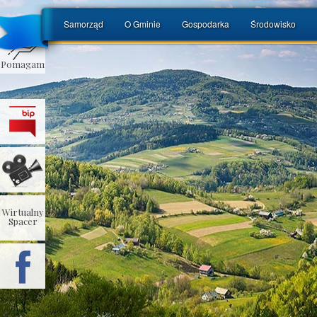
Samorząd
O Gminie
Gospodarka
Środowisko
Pomagam
Wirtualny
Spacer