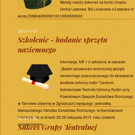
Wpłaty należy dokonać na konto Urzędu
Gminy Laskowa: BS Limanowa o/Laskowa nr
konta 23880400000010010000550002
2013-11-07
Szkolenie - badanie sprzętu
naziemnego
Informacja NR 1 o szkoleniu w zakresie
,,Badań sprawności technicznej sprzętu
naziemnego przeznaczonego do stosowania
środków ochrony roślin’’Centrum
Szkoleniowe Techniki Ochrony Roślin przy
Powiatowym Zespole Doradztwa Rolniczego
w Tarnowie (dawniej w Zgłobicach) będącego jednostką
Małopolskiego Ośrodka Doradztwa Rolniczego w Karniowicach
informuje, że: w dniach 25-29 listopada 2013 roku zostanie
2013-11-05
zorganizowane...
Sukces Grupy Teatralnej