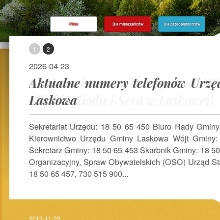
Pilne
Dla mieszkańców
Dla przedsiębiorców
1
2
2026-04-23
Serdecznie zapraszamy na XV 
Aktualne numery telefonów Urz
Śliwki, Miodu i Sera w Laskowej!
Laskowa
Sekretariat Urzędu: 18 50 65 450 Biuro Rady Gminy
Kierownictwo Urzędu Gminy Laskowa Wójt Gminy:
Sekretarz Gminy: 18 50 65 453 Skarbnik Gminy: 18 50
Organizacyjny, Spraw Obywatelskich (OSO) Urząd St
18 50 65 457, 730 515 900...
2013-11-22