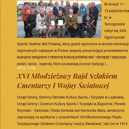
W dniach 11 -
13 październik
br. w
Tarnogrodzie
odbył się XXX
Ogólnopolski
Sejmik Teatrów Wsi Polskiej, który gościł wyłonione w drodze eliminacji
regionalnych najlepsze w Polsce zespoły prezentujące przedstawienia
teatralne związane z rdzenną kulturą polskiej wsi - obrzędy i zwyczaje,
pieśni, tańce , legendy, które pozwalają poznać tradycję i...
2013-11-04
XVI Młodzieżowy Rajd Szlakiem
Cmentarzy I Wojny Światowej
Urząd Gminy, Gminny Ośrodek Kultury Sportu i Turystyki w Laskowej,
Urząd Gminy i Centrum Kultury Sportu i Turystyki w Żegocinie, Parafia
Rzymsko - Katolicka i Rada Sołecka wsi Kamionka Mała, serdecznie
zapraszają na spotkanie z uczestnikami XVI Młodzieżowego Rajdu
Turystycznego Szlakiem Cmentarzy I wojny Światowej "Jak Oni w 1914