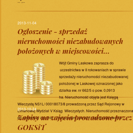
...",...
2013-11-04
Ogłoszenie - sprzedaż
nieruchomości niezabudowanych
położonych w miejscowości...
Wójt Gminy Laskowa zaprasza do
uczestnictwa w II rokowaniach w sprawie
sprzedaży nieruchomości niezabudowanej
położonej w Laskowej oznaczonej jako
działka ew. nr 662/5 o pow. 0,0913
ha. Nieruchomość objęta jest Księgą
Wieczystą NS1L/ 00018073/8 prowadzoną przez Sąd Rejonowy w
2013-10-24
Limanowej Wydział V Ksiąg Wieczystych. Nieruchomość przeznaczon
Zapisy na zajęcia prowadzone przez
do sprzedaży zgodnie z miejscowym planem zagospodarowania...
GOKSiT