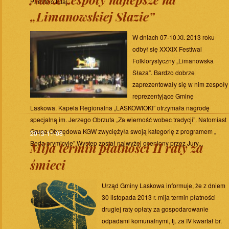
Państwo tutaj.
„Limanowskiej Słazie”
W dniach 07-10.XI. 2013 roku
odbył się XXXIX Festiwal
Folklorystyczny „Limanowska
Słaza”. Bardzo dobrze
zaprezentowały się w nim zespoły
reprezentyjące Gminę
Laskowa. Kapela Regionalna „LASKOWIOKI” otrzymała nagrodę
specjalną im. Jerzego Obrzuta „Za wierność wobec tradycji”. Natomiast
Grupa Obrzędowa KGW zwyciężyła swoją kategorię z programem „
2013-11-08
Będą prymicyje”.Występ został najwyżej oceniony przez Jury...
Mija termin płatności II raty za
śmieci
Urząd Gminy Laskowa informuje, że z dniem
30 listopada 2013 r. mija termin płatności
drugiej raty opłaty za gospodarowanie
odpadami komunalnymi, tj. za IV kwartał br.