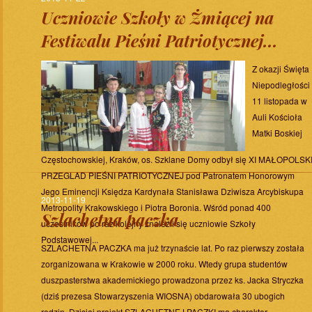
Uczniowie Szkoły w Żmiącej na
Festiwalu Pieśni Patriotycznej...
Z okazji Święta
Niepodległości
11 listopada w
Auli Kościoła
Matki Boskiej
Częstochowskiej, Kraków, os. Szklane Domy odbył się XI MAŁOPOLSK
PRZEGLAD PIEŚNI PATRIOTYCZNEJ pod Patronatem Honorowym
Jego Eminencji Księdza Kardynała Stanisława Dziwisza Arcybiskupa
2013-11-19
Metropolity Krakowskiego i Piotra Boronia. Wśród ponad 400
Szlachetna paczka
uczestników po raz kolejny znaleźli się uczniowie Szkoły
Podstawowej...
SZLACHETNA PACZKA ma już trzynaście lat. Po raz pierwszy została
zorganizowana w Krakowie w 2000 roku. Wtedy grupa studentów
duszpasterstwa akademickiego prowadzona przez ks. Jacka Stryczka
(dziś prezesa Stowarzyszenia WIOSNA) obdarowała 30 ubogich
rodzin. Dzisiaj projekt SZLACHETNEJ PACZKI ma charakter