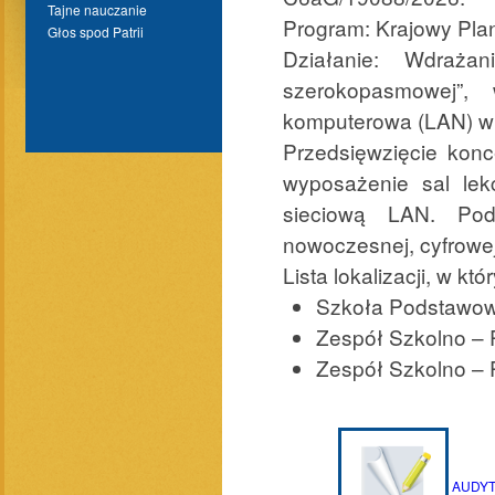
Tajne nauczanie
Program: Krajowy Pla
Głos spod Patrii
Działanie: Wdraża
szerokopasmowej”,
komputerowa (LAN) w 
Przedsięwzięcie konc
wyposażenie sal lek
sieciową LAN. Po
nowoczesnej, cyfrowej 
Lista lokalizacji, w k
Szkoła Podstawowa
Zespół Szkolno – 
Zespół Szkolno –
AUDYT 