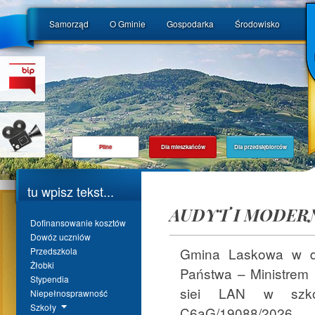
Samorząd
O Gminie
Gospodarka
Środowisko
Pilne
Dla mieszkańców
Dla przedsiębiorców
tu wpisz tekst...
AUDYT I MODERN
Dofinansowanie kosztów
Dowóz uczniów
Gmina Laskowa w dn
Przedszkola
Żłobki
Państwa – Ministrem 
Stypendia
siei LAN w szko
Niepełnosprawność
Szkoły
C6aG/19088/2026.