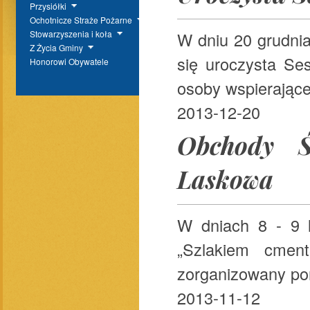
Przysiółki
Ochotnicze Straże Pożarne
W dniu 20 grudni
Stowarzyszenia i koła
Z Życia Gminy
się uroczysta Se
Honorowi Obywatele
osoby wspierające
2013-12-20
Obchody Ś
Laskowa
W dniach 8 - 9 l
„Szlakiem cmen
zorganizowany pon
2013-11-12