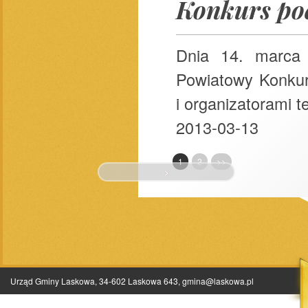
Konkurs poe
Dnia 14. marca
Powiatowy Konkur
i organizatorami t
2013-03-13
1
2
>>
>
Urząd Gminy Laskowa, 34-602 Laskowa 643,
gmina@laskowa.pl