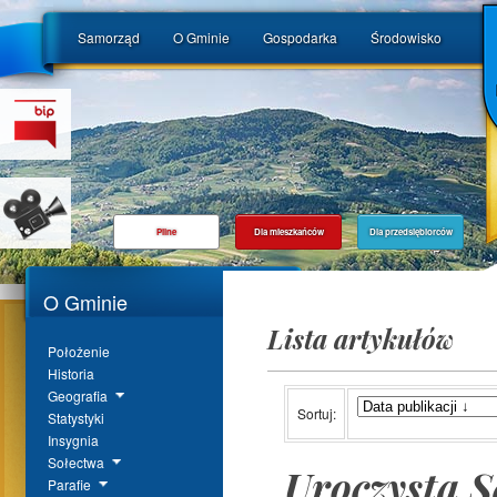
Samorząd
O Gminie
Gospodarka
Środowisko
Pilne
Dla mieszkańców
Dla przedsiębiorców
O Gminie
Lista artykułów
Położenie
Historia
Geografia
Sortuj:
Statystyki
Insygnia
Sołectwa
Uroczysta 
Parafie