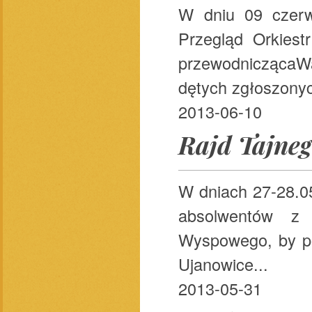
W dniu 09 czerw
Przegląd Orkiest
przewodniczącaWa
dętych zgłoszonyc
2013-06-10
Rajd Tajne
W dniach 27-28.05
absolwentów z
Wyspowego, by poz
Ujanowice...
2013-05-31