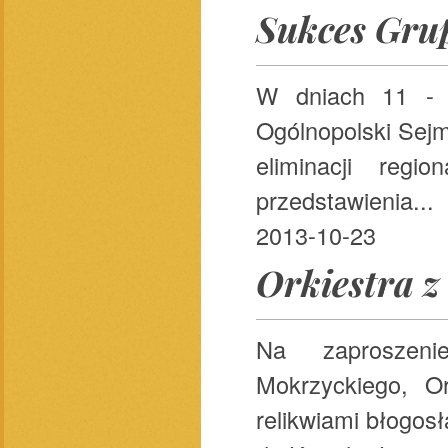
Sukces Grup
W dniach 11 - 1
Ogólnopolski Sejm
eliminacji regi
przedstawienia...
2013-10-23
Orkiestra z
Na zaproszeni
Mokrzyckiego, Or
relikwiami błogo