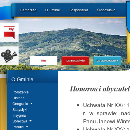
Samorząd
O Gminie
Gospodarka
Środowisko
Pilne
Dla mieszkańców
Dla przedsiębiorców
O Gminie
Honorowi obywatel
Położenie
Historia
Uchwała Nr XX/11
Geografia
Statystyki
r. w sprawie: n
Insygnia
Panu Janowi Winte
Sołectwa
Parafie
Uchwała Nr XX/11