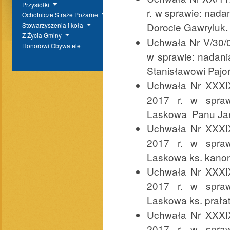
Przysiółki
r. w sprawie: nad
Ochotnicze Straże Pożarne
Dorocie Gawryluk
.
Stowarzyszenia i koła
Z Życia Gminy
Uchwała Nr V/30/0
Honorowi Obywatele
w sprawie: nadan
Stanisławowi Pajo
Uchwała Nr XXXIX
2017 r. w spra
Laskowa Panu Jan
Uchwała Nr XXXIX
2017 r. w spra
Laskowa ks. kanon
Uchwała Nr XXXIX
2017 r. w spra
Laskowa ks. prałat
Uchwała Nr XXXIX
2017 r. w spra