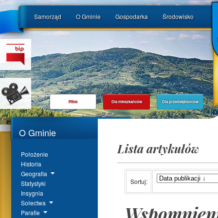
Samorząd
O Gminie
Gospodarka
Środowisko
Pilne
Dla mieszkańców
Dla przedsiębiorców
O Gminie
Lista artykułów
Położenie
Historia
Geografia
Sortuj:
Statystyki
Insygnia
Sołectwa
Wspomnien
Parafie