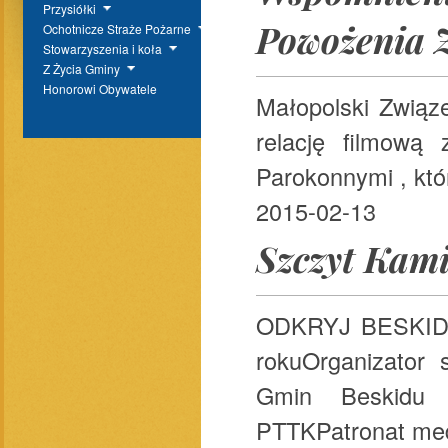
Przysiółki
Powożenia 
Ochotnicze Straże Pożarne
Stowarzyszenia i koła
Z Życia Gminy
Honorowi Obywatele
Małopolski Związ
relację filmową
Parokonnymi , któ
2015-02-13
Szczyt Kami
ODKRYJ BESKID 
rokuOrganizator
Gmin Beskidu 
PTTKPatronat medi