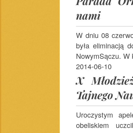
Parada Ork
nami
W dniu 08 czerwc
była eliminacją 
NowymSączu. W kon
2014-06-10
X Młodzie
Tajnego Na
Uroczystym ape
obeliskiem uczc