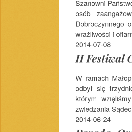
Szanowni Państwo
osób zaangażowa
Dobroczynnego or
wrażliwości i ofia
2014-07-08
II Festiwal
W ramach Małopo
odbył się trzydn
którym wzięliśmy
zwiedzania Sądeck
2014-06-24