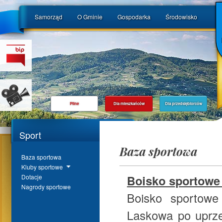
Samorząd
O Gminie
Gospodarka
Środowisko
Pilne
Dla mieszkańców
Dla przedsiębiorców
Sport
Baza sportowa
Baza sportowa
Kluby sportowe
Boisko sportowe
Dotacje
Nagrody sportowe
Boisko sportowe
Laskowa po uprz