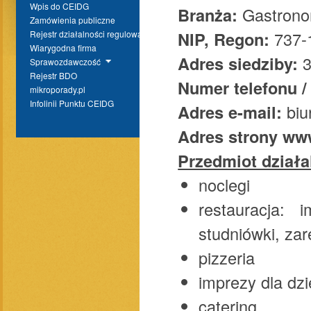
Wpis do CEIDG
Branża:
Gastrono
Zamówienia publiczne
NIP, Regon:
737-
Rejestr działalności regulowanej
Wiarygodna firma
Adres siedziby:
Sprawozdawczość
Rejestr BDO
Numer telefonu /
mikroporady.pl
Infolinii Punktu CEIDG
Adres e-mail:
biu
Adres strony w
Przedmiot działa
noclegi
restauracja: 
studniówki, za
pizzeria
imprezy dla dz
catering