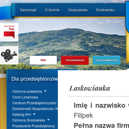
Samorząd
O Gminie
Gospodarka
Środowisko
Pilne
Dla mieszkańców
Dla przedsiębiorców
Dla przedsiębiorców
Laskowianka
Ochrona powietrza
Cech Limanowa
Imię i nazwisko 
Centrum Przedsiębiorczości
Działalność Gospodarcza i Handel
Filipek
Katalog firm
Ochrona Środowiska
Pełna nazwa fir
Przewodnik Przedsiębiorcy