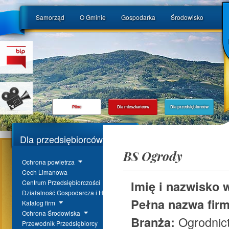
Samorząd
O Gminie
Gospodarka
Środowisko
Pilne
Dla mieszkańców
Dla przedsiębiorców
Dla przedsiębiorców
BS Ogrody
Ochrona powietrza
Cech Limanowa
Imię i nazwisko 
Centrum Przedsiębiorczości
Działalność Gospodarcza i Handel
Pełna nazwa fir
Katalog firm
Ochrona Środowiska
Branża:
Ogrodnic
Przewodnik Przedsiębiorcy