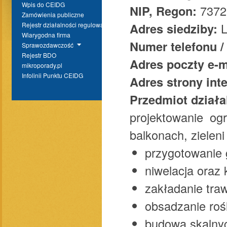
Wpis do CEIDG
NIP, Regon:
7372
Zamówienia publiczne
Adres siedziby:
Rejestr działalności regulowanej
Wiarygodna firma
Numer telefonu /
Sprawozdawczość
Rejestr BDO
Adres poczty e-m
mikroporady.pl
Infolinii Punktu CEIDG
Adres strony in
Przedmiot działa
projektowanie og
balkonach, zieleni 
przygotowanie 
niwelacja oraz 
zakładanie traw
obsadzanie roś
budowa skalny