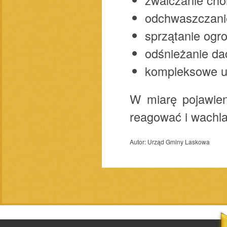
odchwaszczani
sprzątanie ogr
odśnieżanie da
kompleksowe utr
W miarę pojawien
reagować i wachla
Autor:
Urząd Gminy Laskowa