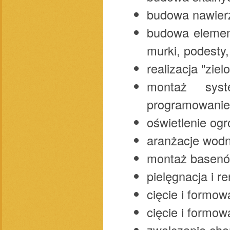
budowa nawier
budowa element
murki, podesty, 
realizacja "zie
montaż syst
programowanie
oświetlenie ogr
aranżacje wodne
montaż basenó
pielęgnacja i r
cięcie i formo
cięcie i formow
zwalczanie cho