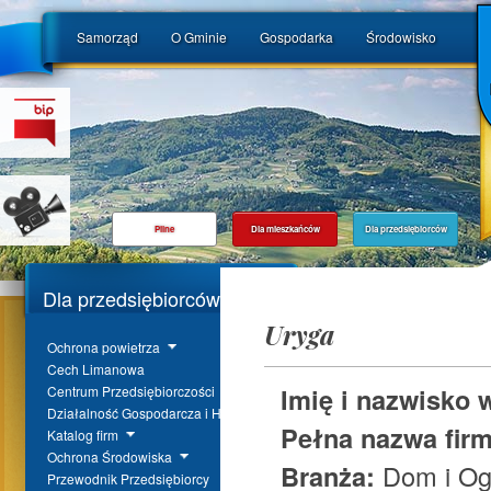
Samorząd
O Gminie
Gospodarka
Środowisko
Pilne
Dla mieszkańców
Dla przedsiębiorców
Dla przedsiębiorców
Uryga
Ochrona powietrza
Cech Limanowa
Imię i nazwisko 
Centrum Przedsiębiorczości
Działalność Gospodarcza i Handel
Pełna nazwa fir
Katalog firm
Ochrona Środowiska
Branża:
Dom i Og
Przewodnik Przedsiębiorcy