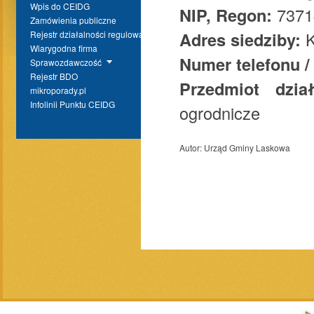
Wpis do CEIDG
NIP, Regon:
7371
Zamówienia publiczne
Adres siedziby:
K
Rejestr działalności regulowanej
Wiarygodna firma
Numer telefonu /
Sprawozdawczość
Rejestr BDO
Przedmiot dzia
mikroporady.pl
Infolinii Punktu CEIDG
ogrodnicze
Autor:
Urząd Gminy Laskowa