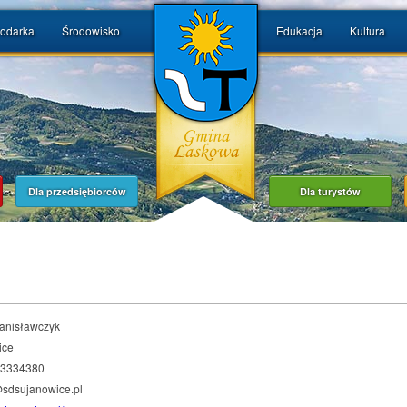
odarka
Środowisko
Edukacja
Kultura
Dla przedsiębiorców
Dla turystów
tanisławczyk
ice
183334380
@sdsujanowice.pl