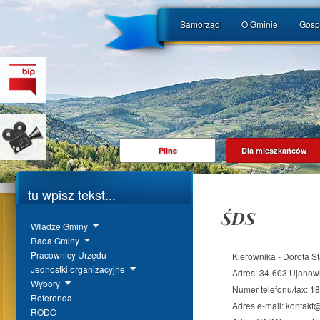
Samorząd
O Gminie
Gosp
Pilne
Dla mieszkańców
tu wpisz tekst...
ŚDS
Władze Gminy
Rada Gminy
Pracownicy Urzędu
Kierownika - Dorota S
Jednostki organizacyjne
Adres: 34-603 Ujanow
Wybory
Numer telefonu/fax: 
Referenda
Adres e-mail: kontakt
RODO