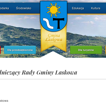
odarka
Środowisko
Edukacja
Kultura
Dla przedsiębiorców
Dla turystów
niczący Rady Gminy Laskowa
askowa