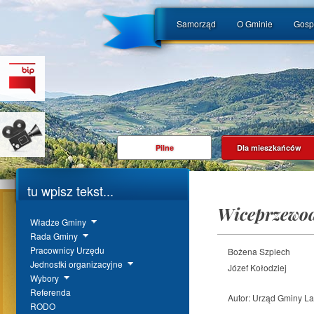
Samorząd
O Gminie
Gosp
Pilne
Dla mieszkańców
tu wpisz tekst...
Wiceprzewod
Władze Gminy
Rada Gminy
Pracownicy Urzędu
Bożena Szpiech
Jednostki organizacyjne
Józef Kołodziej
Wybory
Referenda
Autor:
Urząd Gminy L
RODO