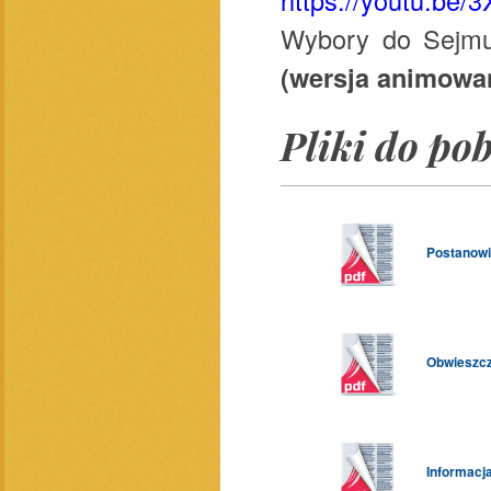
Wybory do Sejm
(wersja animowa
Pliki do po
Postanowi
Obwieszcze
Informacj