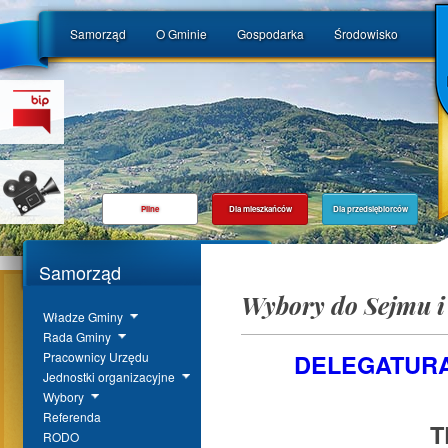
Samorząd
O Gminie
Gospodarka
Środowisko
Pilne
Dla mieszkańców
Dla przedsiębiorców
Samorząd
Wybory do Sejmu i
Władze Gminy
Rada Gminy
DELEGATUR
Pracownicy Urzędu
Jednostki organizacyjne
Wybory
Referenda
T
RODO