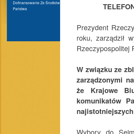
Dofinansowanie Ze Środków Budżetu
TELEFO
Państwa
Prezydent Rzeczyp
roku, zarządził 
Rzeczypospolitej 
W związku ze zbl
zarządzonymi na 
że Krajowe Biu
komunikatów Pa
najistotniejszyc
Wybory do Sej