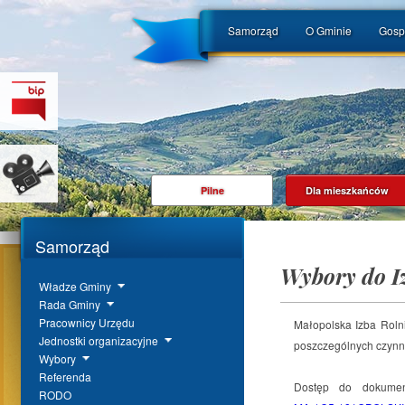
Samorząd
O Gminie
Gosp
Pilne
Dla mieszkańców
Samorząd
Wybory do I
Władze Gminy
Rada Gminy
Pracownicy Urzędu
Małopolska Izba Rolni
Jednostki organizacyjne
poszczególnych czynn
Wybory
Referenda
Dostęp do dokumen
RODO