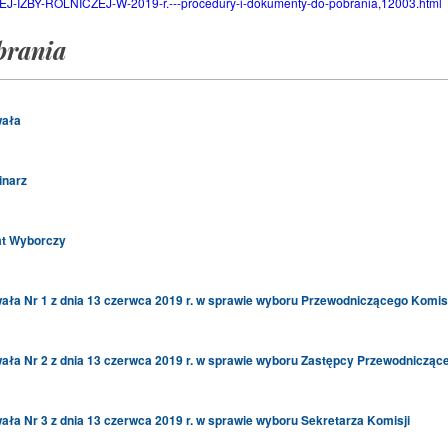
ZBY-ROLNICZEJ-W-2019-r.---procedury-i-dokumenty-do-pobrania,12003.html
brania
ała
narz
t Wyborczy
ła Nr 1 z dnia 13 czerwca 2019 r. w sprawie wyboru Przewodniczącego Komisj
ła Nr 2 z dnia 13 czerwca 2019 r. w sprawie wyboru Zastępcy Przewodnicząc
ła Nr 3 z dnia 13 czerwca 2019 r. w sprawie wyboru Sekretarza Komisji