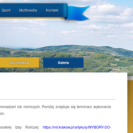
Sport
Multimedia
Kontakt
Dla rolników
Galeria
omadzeń izb rolniczych. Poniżej znajduje się terminarz wykonania
ch.
lskiej Izby Roliczej:
https://mir.krakow.pl/artykuly/WYBORY-DO-