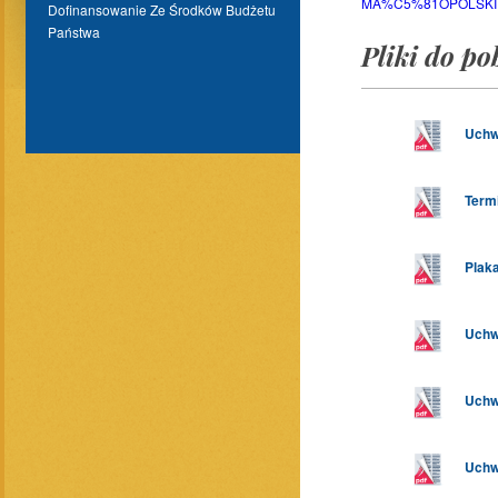
MA%C5%81OPOLSKIEJ-I
Dofinansowanie Ze Środków Budżetu
Państwa
Pliki do po
Uchw
Termi
Plaka
Uchwa
Uchwa
Uchwa