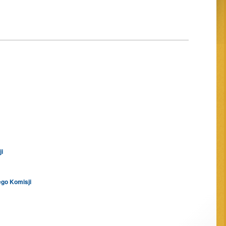
i
ego Komisji