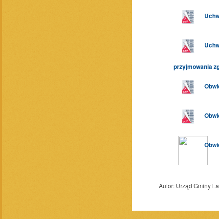
Uchwa
Uchwa
przyjmowania zg
Obwie
Obwie
Obwie
Autor:
Urząd Gminy L