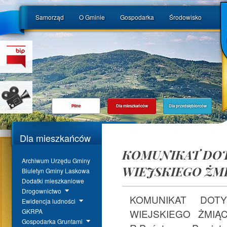
Samorząd
O Gminie
Gospodarka
Środowisko
Pilne
Dla mieszkańców
Dla przedsiębiorców
Dla mieszkańców
KOMUNIKAT DO
Archiwum Urzędu Gminy
WIEJSKIEGO ŻMI
Biuletyn Gminy Laskowa
Dodatki mieszkaniowe
Drogownictwo
KOMUNIKAT DOT
Ewidencja ludności
WIEJSKIEGO ŻMIĄ
GKRPA
Gospodarka Gruntami