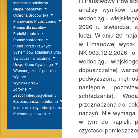
R.Państwowy Powiatow
Informacja publiczna
analizy wyników b
Niepełnosprawni
Ochrona Środowiska
wodociągu wiejskieg
Planowanie Przestrzenne
2026 r., stwierdza:
Pomoc dla uczniów
ludzi. W dniu 20 maj
Podatki i opłaty
Pomoc społeczna
w Limanowej wydał d
Punkt Porad Prawnych
NK.903.12.2.2026 o
System powiadamiania SMS
Świadczenia rodzinne
wodociągu wiejskieg
Urząd Stanu Cywilnego
dopuszczalnej warto
Własnoręczność podpisu
podwyższoną mętność
Wybory
Wycinka drzew
następnie pozost
Zdrowie
schładzania). Wo
Zespół interdyscyplinarny
Bezpieczeństwo publiczne
przeznaczona do: celó
Informacje o cyberbezpieczeństwie
naczyń. Nie wymaga 
Kalendarz polowań
w tym do kąpieli, p
czystości pomieszcze