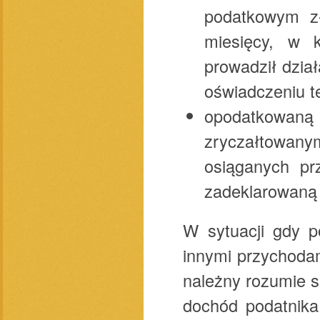
podatkowym zł
miesięcy, w k
prowadził dzia
oświadczeniu t
opodatkowa
zryczałtowan
osiąganych pr
zadeklarowaną 
W sytuacji gdy p
innymi przychodam
należny rozumie si
dochód podatnika 