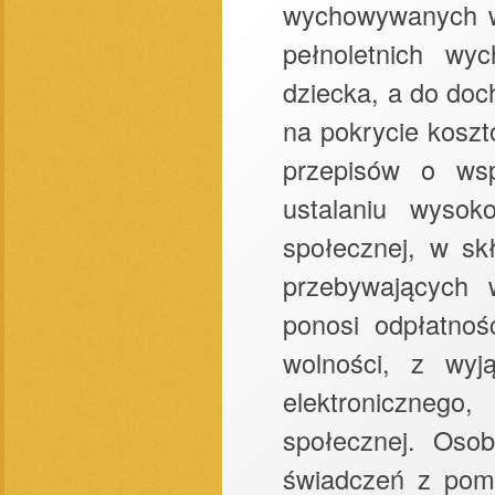
wychowywanych w 
pełnoletnich wy
dziecka, a do doc
na pokrycie kosz
przepisów o wsp
ustalaniu wyso
społecznej, w sk
przebywających w
ponosi odpłatnoś
wolności, z wyj
elektroniczneg
społecznej. Oso
świadczeń z pom