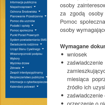
Informacja publiczna
osoby zainteresow
Niepełnosprawni
za zgodą osoby z
Ochrona Środowiska
Planowanie Przestrzenne
Pomoc społeczna
Pomoc dla uczniów
Podatki i opłaty
osoby wymagające
Pomoc społeczna
Punkt Porad Prawnych
System powiadamiania SMS
Wymagane doku
Świadczenia rodzinne
Urząd Stanu Cywilnego
wniosek
Własnoręczność podpisu
Wybory
zaświadczenie 
Wycinka drzew
Zdrowie
zamieszkując
Zespół interdyscyplinarny
miesiąca popr
Bezpieczeństwo publiczne
Informacje o cyberbezpieczeństwie
źródło ich uzys
Kalendarz polowań
zaświadczenie 
orzeczenie o n