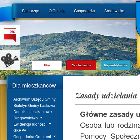
Samorząd
O Gminie
Gospodarka
Środowisko
Pilne
Dla mieszkańców
Dla przedsiębiorców
Dla mieszkańców
Zasady udzielania
Archiwum Urzędu Gminy
Biuletyn Gminy Laskowa
Główne zasady u
Dodatki mieszkaniowe
Drogownictwo
Osoba lub rodzin
Ewidencja ludności
GKRPA
Pomocy Społeczn
Gospodarka Gruntami