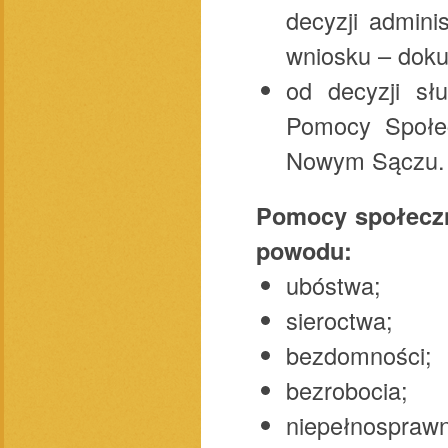
decyzji admini
wniosku – dok
od decyzji sł
Pomocy Społe
Nowym Sączu
Pomocy społeczn
powodu:
ubóstwa;
sieroctwa;
bezdomności;
bezrobocia;
niepełnosprawn