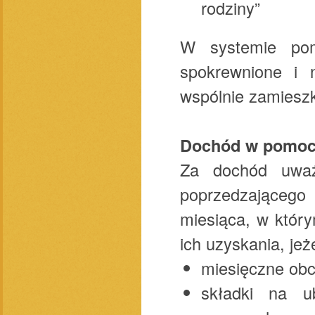
rodziny”
W systemie pom
spokrewnione i 
wspólnie zamieszk
Dochód w pomocy
Za dochód uważ
poprzedzającego
miesiąca, w który
ich uzyskania, jeż
miesięczne obc
składki na u