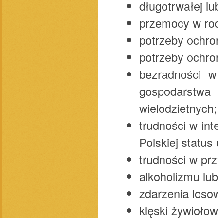
długotrwałej lu
przemocy w rod
potrzeby ochron
potrzeby ochro
bezradności 
gospodarstwa
wielodzietnych;
trudności w int
Polskiej status
trudności w pr
alkoholizmu lub
zdarzenia losow
klęski żywiołow