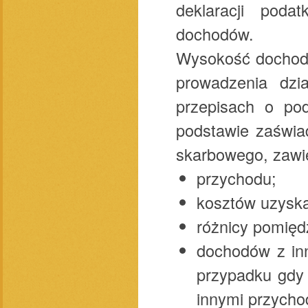
deklaracji pod
dochodów.
Wysokość dochodu
prowadzenia dzi
przepisach o po
podstawie zaświa
skarbowego, zawie
przychodu;
kosztów uzyska
różnicy pomięd
dochodów z inn
przypadku gdy 
innymi przycho