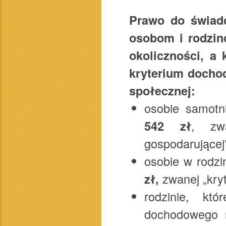
Prawo do świadc
osobom i rodzin
okoliczności, a
kryterium dochod
społecznej:
osobie samotni
542 zł
, zw
gospodarujące
osobie w rodzi
zł,
zwanej „kry
rodzinie, kt
dochodowego 