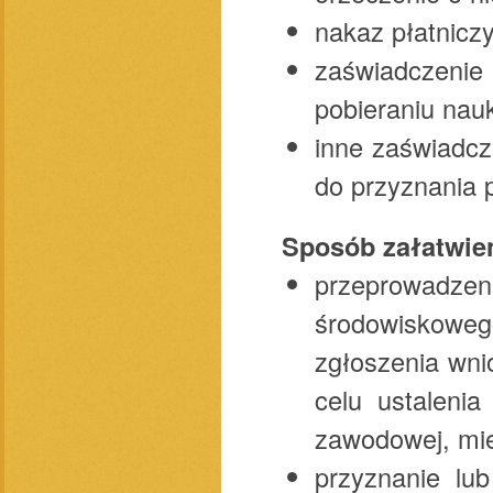
nakaz płatnicz
zaświadczenie 
pobieraniu nau
inne zaświadcz
do przyznania 
Sposób załatwie
przeprowadzen
środowiskowe
zgłoszenia wni
celu ustalenia
zawodowej, mie
przyznanie lu