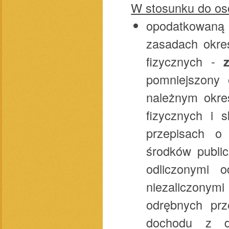
W stosunku do os
opodatkowan
zasadach okre
fizycznych -
pomniejszony 
należnym okr
fizycznych i 
przepisach o
środków public
odliczonymi 
niezaliczony
odrębnych prz
dochodu z dz