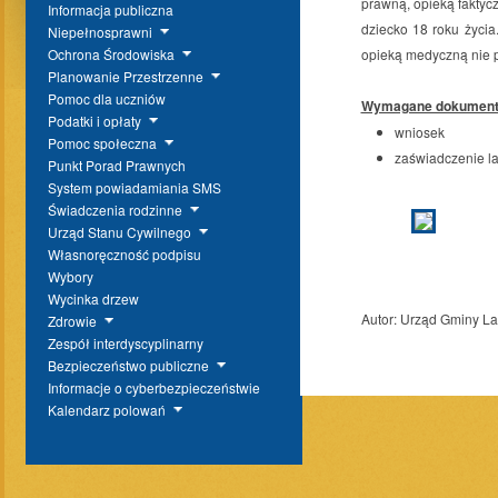
prawną, opieką faktyc
Informacja publiczna
dziecko 18 roku życia
Niepełnosprawni
opieką medyczną nie p
Ochrona Środowiska
Planowanie Przestrzenne
Pomoc dla uczniów
Wymagane dokument
Podatki i opłaty
wniosek
Pomoc społeczna
zaświadczenie la
Punkt Porad Prawnych
System powiadamiania SMS
Świadczenia rodzinne
Urząd Stanu Cywilnego
Własnoręczność podpisu
Wybory
Wycinka drzew
Autor:
Urząd Gminy L
Zdrowie
Zespół interdyscyplinarny
Bezpieczeństwo publiczne
Informacje o cyberbezpieczeństwie
Kalendarz polowań