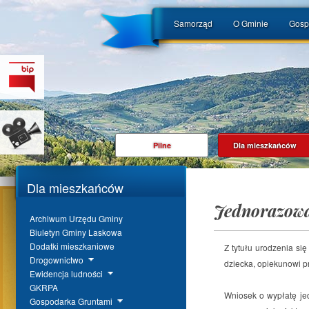
Samorząd
O Gminie
Gosp
Pilne
Dla mieszkańców
Dla mieszkańców
Jednorazow
Archiwum Urzędu Gminy
Biuletyn Gminy Laskowa
Dodatki mieszkaniowe
Z tytułu urodzenia s
Drogownictwo
dziecka, opiekunowi p
Ewidencja ludności
GKRPA
Wniosek o wypłatę je
Gospodarka Gruntami