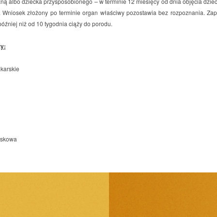
zną albo dziecka przysposobionego – w terminie 12 miesięcy od dnia objęcia dzie
. Wniosek złożony po terminie organ właściwy pozostawia bez rozpoznania. Zap
óźniej niż od 10 tygodnia ciąży do porodu.
y:
karskie
askowa