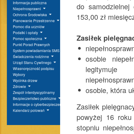
Informacja publiczna
do samodzielnej 
Niepełnosprawni
153,00 zł miesięc
Ochrona Środowiska
Planowanie Przestrzenne
Pomoc dla uczniów
Podatki i opłaty
Zasiłek pielęgna
Pomoc społeczna
Punkt Porad Prawnych
niepełnospraw
System powiadamiania SMS
osobie niepe
Świadczenia rodzinne
Urząd Stanu Cywilnego
legitymuj
Własnoręczność podpisu
Wybory
niep
Wycinka drzew
Zdrowie
osobie, która u
Zespół interdyscyplinarny
Bezpieczeństwo publiczne
Zasiłek pielęgnac
Informacje o cyberbezpieczeństwie
Kalendarz polowań
powyżej 16 roku 
stopniu niepełno