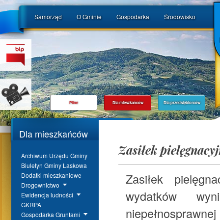
Samorząd
O Gminie
Gospodarka
Środowisko
Pilne
Dla mieszkańców
Dla przedsiębiorców
Dla mieszkańców
Zasiłek pielęgnacy
Archiwum Urzędu Gminy
Biuletyn Gminy Laskowa
Zasiłek pielęgn
Dodatki mieszkaniowe
Drogownictwo
wydatków wyni
Ewidencja ludności
GKRPA
niepełnosprawnej
Gospodarka Gruntami