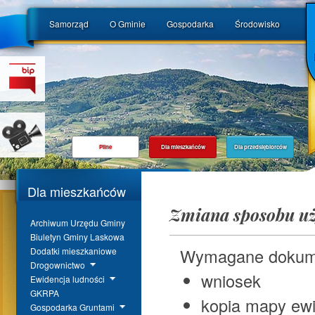
Samorząd
O Gminie
Gospodarka
Środowisko
Pilne
Dla mieszkańców
Dla przedsiębiorców
Dla mieszkańców
Zmiana sposobu u
Archiwum Urzędu Gminy
Biuletyn Gminy Laskowa
Wymagane dokum
Dodatki mieszkaniowe
Drogownictwo
wniosek
Ewidencja ludności
GKRPA
kopia mapy ewi
Gospodarka Gruntami