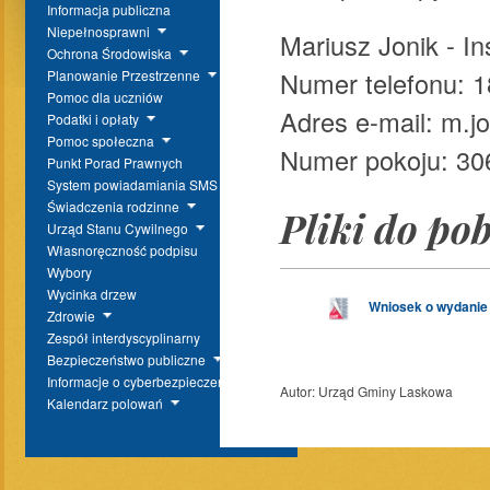
Informacja publiczna
Niepełnosprawni
Mariusz Jonik - I
Ochrona Środowiska
Numer telefonu: 1
Planowanie Przestrzenne
Pomoc dla uczniów
Adres e-mail: m.j
Podatki i opłaty
Pomoc społeczna
Numer pokoju: 306,
Punkt Porad Prawnych
System powiadamiania SMS
Świadczenia rodzinne
Pliki do po
Urząd Stanu Cywilnego
Własnoręczność podpisu
Wybory
Wycinka drzew
Wniosek o wydanie 
Zdrowie
Zespół interdyscyplinarny
Bezpieczeństwo publiczne
Informacje o cyberbezpieczeństwie
Autor:
Urząd Gminy Laskowa
Kalendarz polowań