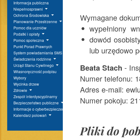
Informacja publiczna
Niepełnosprawni
Wymagane dokum
Ochrona Środowiska
Planowanie Przestrzenne
wypełniony wni
Pomoc dla uczniów
Podatki i opłaty
dowód osobist
Pomoc społeczna
Punkt Porad Prawnych
lub urzędowo p
System powiadamiania SMS
Świadczenia rodzinne
Beata Stach
- Ins
Urząd Stanu Cywilnego
Własnoręczność podpisu
Numer telefonu: 1
Wybory
Wycinka drzew
Adres e-mail: ewl
Zdrowie
Zespół interdyscyplinarny
Numer pokoju: 211,
Bezpieczeństwo publiczne
Informacje o cyberbezpieczeństwie
Kalendarz polowań
Pliki do po