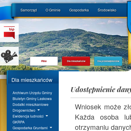
Samorząd
O Gminie
Gospodarka
Środowisko
Pilne
Dla mieszkańców
Dla przedsiębiorców
Dla mieszkańców
Udostępnienie dan
Archiwum Urzędu Gminy
Biuletyn Gminy Laskowa
Wniosek może zło
Dodatki mieszkaniowe
Drogownictwo
Każda osoba lub
Ewidencja ludności
GKRPA
otrzymaniu danych
Gospodarka Gruntami