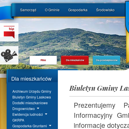
Samorząd
O Gminie
Gospodarka
Środowisko
Pilne
Dla mieszkańców
Dla przedsiębiorców
Dla mieszkańców
Biuletyn Gminy L
Archiwum Urzędu Gminy
Biuletyn Gminy Laskowa
Prezentujemy 
Dodatki mieszkaniowe
Drogownictwo
Informacyjny Gm
Ewidencja ludności
GKRPA
informacje dotycz
Gospodarka Gruntami