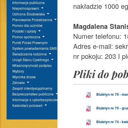
Informacja publiczna
nakładzie 1000 e
Niepełnosprawni
Ochrona Środowiska
Planowanie Przestrzenne
Magdalena Stani
Pomoc dla uczniów
Podatki i opłaty
Numer telefonu: 1
Pomoc społeczna
Punkt Porad Prawnych
Adres e-mail: sek
System powiadamiania SMS
nr pokoju: 203 I pi
Świadczenia rodzinne
Urząd Stanu Cywilnego
Własnoręczność podpisu
Pliki do po
Wybory
Wycinka drzew
Zdrowie
Zespół interdyscyplinarny
Bezpieczeństwo publiczne
Biuletyn nr 76 - ma
Informacje o cyberbezpieczeństwie
Kalendarz polowań
Biuletyn nr 75 - gru
Biuletyn nr 74 - kw