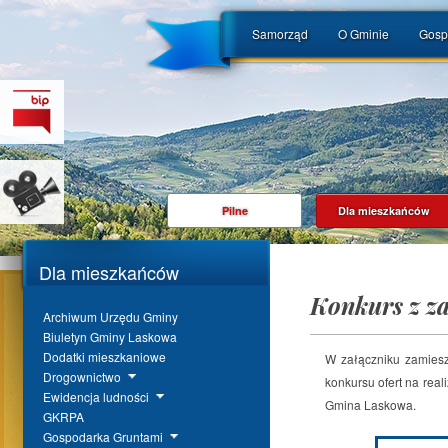
Samorząd
O Gminie
Gosp
Pilne
Dla mieszkańców
Dla mieszkańców
Konkurs z za
Archiwum Urzędu Gminy
Biuletyn Gminy Laskowa
Dodatki mieszkaniowe
W załączniku zamiesz
Drogownictwo
konkursu ofert na real
Ewidencja ludności
Gmina Laskowa.
GKRPA
Gospodarka Gruntami