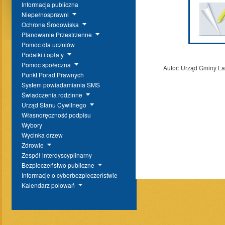
Informacja publiczna
Niepełnosprawni
Ochrona Środowiska
Planowanie Przestrzenne
Pomoc dla uczniów
Podatki i opłaty
Pomoc społeczna
Autor:
Urząd Gminy L
Punkt Porad Prawnych
System powiadamiania SMS
Świadczenia rodzinne
Urząd Stanu Cywilnego
Własnoręczność podpisu
Wybory
Wycinka drzew
Zdrowie
Zespół interdyscyplinarny
Bezpieczeństwo publiczne
Informacje o cyberbezpieczeństwie
Kalendarz polowań