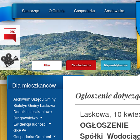
Samorząd
O Gminie
Gospodarka
Środowisko
Pilne
Dla mieszkańców
Dla przedsiębiorców
Dla mieszkańców
Ogłoszenie dotycz
Archiwum Urzędu Gminy
Biuletyn Gminy Laskowa
Laskowa, 10 kwiec
Dodatki mieszkaniowe
Drogownictwo
OGŁOSZENIE
Ewidencja ludności
GKRPA
Spółki Wodocią
Gospodarka Gruntami