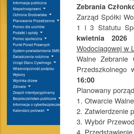
Informacja publiczna
Zebrania Członk
Niepełnosprawni
Zarząd Spółki Wo
Ochrona Środowiska
Planowanie Przestrzenne
1 i 3 Statutu Sp
Pomoc dla uczniów
Podatki i opłaty
kwietnia 2026 
Pomoc społeczna
Punkt Porad Prawnych
Wodociągowej w L
System powiadamiania SMS
Walne Zebranie 
Świadczenia rodzinne
Urząd Stanu Cywilnego
Przedszkolnego 
Własnoręczność podpisu
Wybory
16:00
Wycinka drzew
Zdrowie
Planowany porząd
Zespół interdyscyplinarny
1. Otwarcie Walne
Bezpieczeństwo publiczne
Informacje o cyberbezpieczeństwie
2. Zatwierdzenie 
Kalendarz polowań
3. Wybór Przewodn
4. Przedstawienie