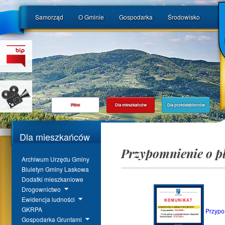
Samorząd
O Gminie
Gospodarka
Środowisko
Pilne
Dla mieszkańców
Dla przedsiębiorców
Dla mieszkańców
Przypomnienie o p
Archiwum Urzędu Gminy
Biuletyn Gminy Laskowa
Dodatki mieszkaniowe
Drogownictwo
Ewidencja ludności
GKRPA
Przypo
Gospodarka Gruntami