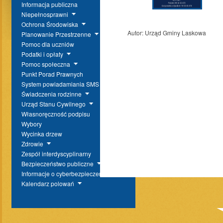
Informacja publiczna
Niepełnosprawni
Ochrona Środowiska
Autor:
Urząd Gminy Laskowa
Planowanie Przestrzenne
Pomoc dla uczniów
Podatki i opłaty
Pomoc społeczna
Punkt Porad Prawnych
System powiadamiania SMS
Świadczenia rodzinne
Urząd Stanu Cywilnego
Własnoręczność podpisu
Wybory
Wycinka drzew
Zdrowie
Zespół interdyscyplinarny
Bezpieczeństwo publiczne
Informacje o cyberbezpieczeństwie
Kalendarz polowań