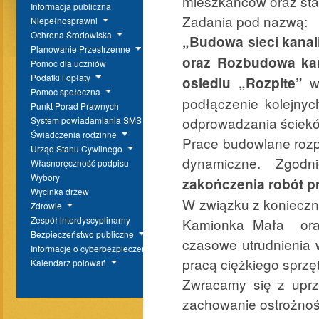
mieszkańców oraz sta
Informacja publiczna
Zadania pod nazwą:
Niepełnosprawni
Ochrona Środowiska
„Budowa sieci kanal
Planowanie Przestrzenne
oraz Rozbudowa kan
Pomoc dla uczniów
Podatki i opłaty
wc
osiedlu „Rozpite”
Pomoc społeczna
podłączenie kolejny
Punkt Porad Prawnych
odprowadzania ściek
System powiadamiania SMS
Świadczenia rodzinne
Prace budowlane rozp
Urząd Stanu Cywilnego
dynamiczne. Zgo
Własnoręczność podpisu
Wybory
zakończenia robót pr
Wycinka drzew
W związku z konieczn
Zdrowie
Zespół interdyscyplinarny
Kamionka Mała oraz
Bezpieczeństwo publiczne
czasowe utrudnienia
Informacje o cyberbezpieczeństwie
pracą ciężkiego sprzę
Kalendarz polowań
Zwracamy się z upr
zachowanie ostrożnoś