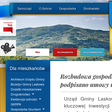
Samorząd
O Gminie
Gospodarka
Środowisko
Pilne
Dla mieszkańców
Dla przedsiębiorców
Dla mieszkańców
Rozbudowa gospoda
Archiwum Urzędu Gminy
podpisano umowy n
Biuletyn Gminy Laskowa
Dodatki mieszkaniowe
Drogownictwo
Urząd Gminy Laskow
Ewidencja ludności
kluczowej inwestycj
GKRPA
Gospodarka Gruntami