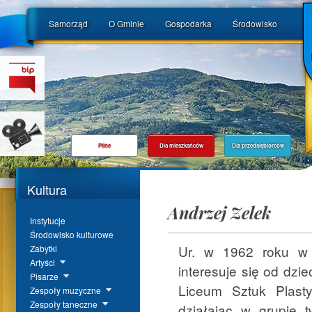
Samorząd
O Gminie
Gospodarka
Środowisko
Pilne
Dla mieszkańców
Dla przedsiębiorców
Kultura
Andrzej Zelek
Instytucje
Środowisko kulturowe
Ur. w 1962 roku w 
Zabytki
Artyści
interesuje się od dz
Pisarze
Liceum Sztuk Plast
Zespoły muzyczne
Zespoły taneczne
działając w grupie t