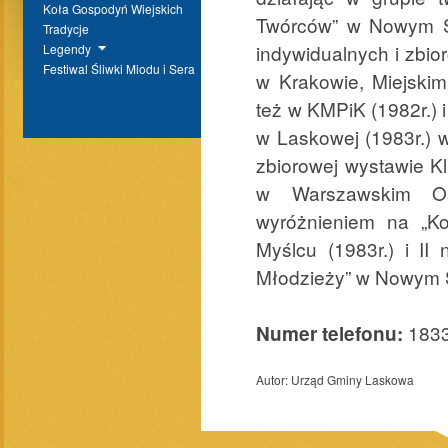
Koła Gospodyń Wiejskich
Twórców” w Nowym S
Tradycje
indywidualnych i zbi
Legendy
Festiwal Śliwki Miodu i Sera
w Krakowie, Miejskim
też w KMPiK (1982r.)
w Laskowej (1983r.) 
zbiorowej wystawie 
w Warszawskim Oś
wyróżnieniem na „Ko
Myślcu (1983r.) i II
Młodzieży” w Nowym 
183
Numer telefonu:
Autor:
Urząd Gminy Laskowa