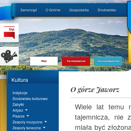
Samorząd
O Gminie
Gospodarka
Środowisko
Pilne
Dla mieszkańców
Dla przedsiębiorców
Kultura
O górze Jaworz
Instytucje
Środowisko kulturowe
Wiele lat temu 
Zabytki
Artyści
tajemnicza, nie 
Pisarze
Zespoły muzyczne
miała być złożona
Zespoły taneczne