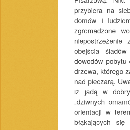
przybiera na sie
domów i ludziom
zgromadzone wo
niepostrzeżenie 
obejścia śladów
dowodów pobytu d
drzewa, którego za
nad pieczarą. Uwa
iż jadą w dobry
„dziwnych omamó
orientacji w ter
błąkających się