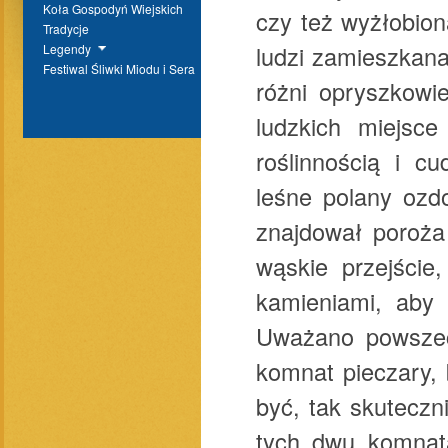
Koła Gospodyń Wiejskich
czy też wyżłobio
Tradycje
ludzi zamieszkana
Legendy
Festiwal Śliwki Miodu i Sera
różni opryszkowi
ludzkich miejsce
roślinnością i 
leśne polany ozd
znajdował poroża
wąskie przejście
kamieniami, aby 
Uważano powszec
komnat pieczary, 
być, tak skuteczn
tych dwu komnata