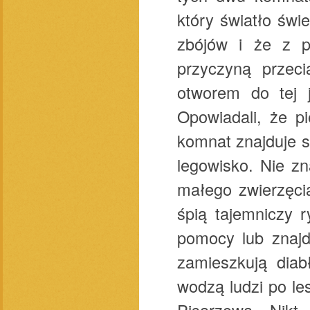
który światło świe
zbójów i że z pi
przyczyną przeci
otworem do tej j
Opowiadali, że p
komnat znajduje s
legowisko. Nie zn
małego zwierzęcia
śpią tajemniczy 
pomocy lub znajd
zamieszkują diab
wodzą ludzi po le
Pisarzową. Nikt