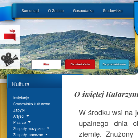
Samorząd
O Gminie
Gospodarka
Środowisko
Pilne
Dla mieszkańców
Dla przedsiębiorców
Kultura
O świętej Katarzyn
Instytucje
Środowisko kulturowe
W środku wsi na j
Zabytki
Artyści
upalnego dnia ci
Pisarze
Zespoły muzyczne
ziemię. Znużony 
Zespoły taneczne