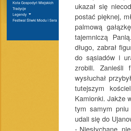
Koła Gospodyń Wiejskich
ukazał się nieco
Tradycje
postać pięknej, m
Legendy
Festiwal Śliwki Miodu i Sera
palmową gałązkę
tajemniczą Panią
długo, zabrał fig
do sąsiadów i ura
zrobili. Zanieśl
wysłuchał przybył
tutejszym koście
Kamionki. Jakże w
tym samym pniu z
udali się do Ujano
- Niesłychane, nie