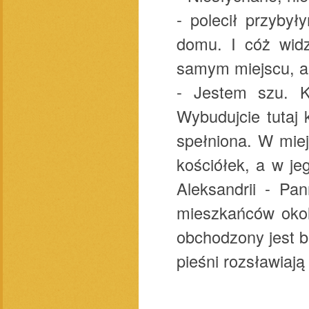
- polecił przybył
domu. I cóż widz
samym miejscu, a
- Jestem szu. K
Wybudujcie tutaj 
spełniona. W mie
kościółek, a w j
Aleksandrii - Pa
mieszkańców okol
obchodzony jest b
pieśni rozsławiają 