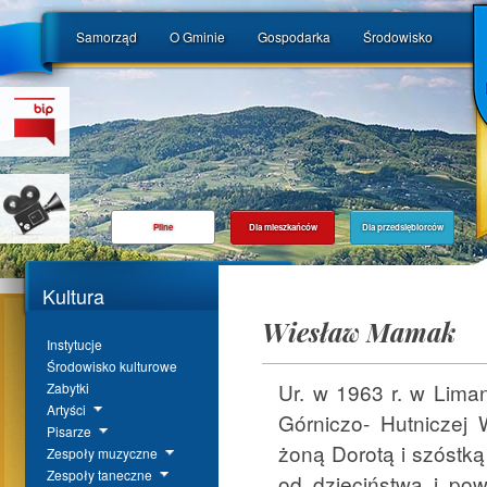
Samorząd
O Gminie
Gospodarka
Środowisko
Pilne
Dla mieszkańców
Dla przedsiębiorców
Kultura
Wiesław Mamak
Instytucje
Środowisko kulturowe
Ur. w 1963 r. w Lima
Zabytki
Artyści
Górniczo- Hutniczej 
Pisarze
żoną Dorotą i szóstką 
Zespoły muzyczne
Zespoły taneczne
od dzieciństwa i powi