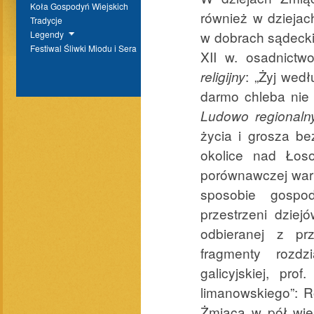
Koła Gospodyń Wiejskich
również w dziejac
Tradycje
w dobrach sądecki
Legendy
Festiwal Śliwki Miodu i Sera
XII w. osadnict
: „Żyj wed
religijny
darmo chleba nie j
Ludowo regionalny
życia i grosza be
okolice nad Łoso
porównawczej waru
sposobie gospo
przestrzeni dziej
odbieranej z prz
fragmenty rozd
galicyjskiej, pr
limanowskiego”: R
Żmiąca w pół wiek