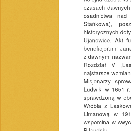
czasach dawnych i
osadnictwa nad 
Stańkowa), pos
historycznych dot
Ujanowice. Akt f
beneficjorum” Jan
z dawnymi nazwami
Rozdział V „La
najstarsze wzmiank
Misjonarzy sprow
Ludwiki w 1651 r,
sprawdzoną w obe
Wróbla z Laskowe
Limanową w 191
wspomina w swych
Piłsudski.