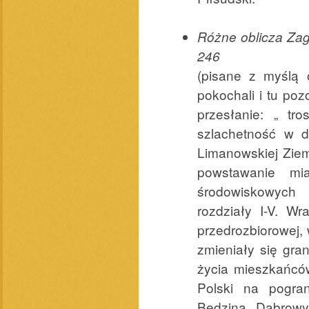
Różne oblicza Zag
246
(pisane z myślą o
pokochali i tu po
przesłanie: „ tr
szlachetność w d
Limanowskiej Ziemi
powstawanie mias
środowiskowych 
rozdziały I-V. W
przedrozbiorowej, 
zmieniały się gra
życia mieszkańcó
Polski na pogran
Będzina, Dąbrowy