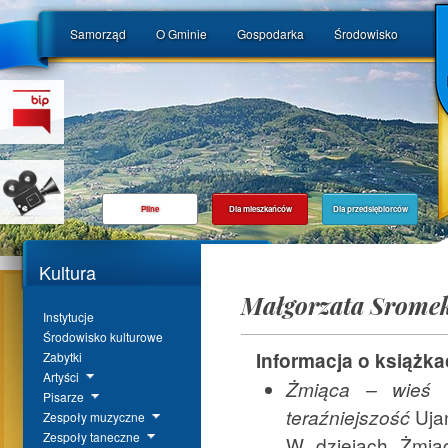
Samorząd
O Gminie
Gospodarka
Środowisko
Pilne
Dla mieszkańców
Dla przedsiębiorców
Kultura
Małgorzata Srome
Instytucje
Środowisko kulturowe
Informacja o książk
Zabytki
Artyści
Żmiąca – wieś w
Pisarze
Uja
teraźniejszość
Zespoły muzyczne
Zespoły taneczne
W dziejach Żmiące