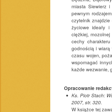
miasta Siewierz 
pewnym rodzajem l
czytelnik znajdzie
życiowe ideały i
ciężkiej, mozolnej
cechy charakteru
godnością i wiarą
czasu wojen, poża
wspomagać innych
każde wezwanie, g
Opracowanie redakcy
Ks. Piotr Stach: 
2007, str. 320.
W książce tej zaw