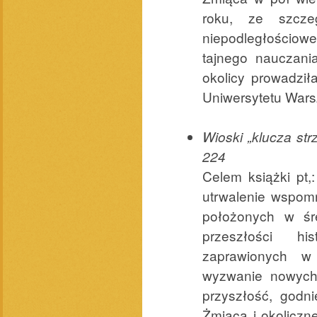
roku, ze szczeg
niepodległościow
tajnego nauczani
okolicy prowadził
Uniwersytetu Wars
Wioski „klucza str
224
Celem książki pt,
utrwalenie wspom
położonych w śre
przeszłości his
zaprawionych w
wyzwanie nowych
przyszłość, godni
Żmiąca i okoliczn