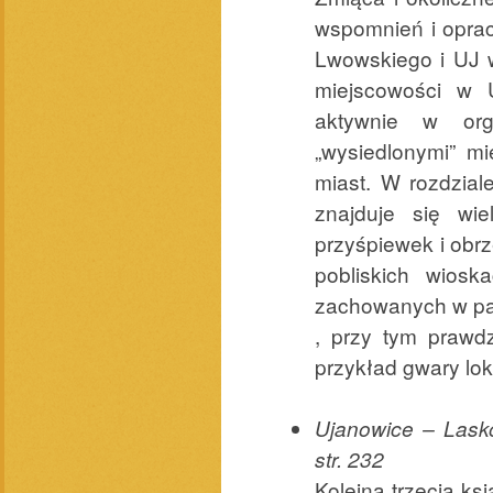
wspomnień i oprac
Lwowskiego i UJ w
miejscowości w U
aktywnie w org
„wysiedlonymi” m
miast. W rozdzial
znajduje się wi
przyśpiewek i obr
pobliskich wiosk
zachowanych w pam
, przy tym prawdz
przykład gwary lok
Ujanowice – Lasko
str. 232
Kolejna trzecia k