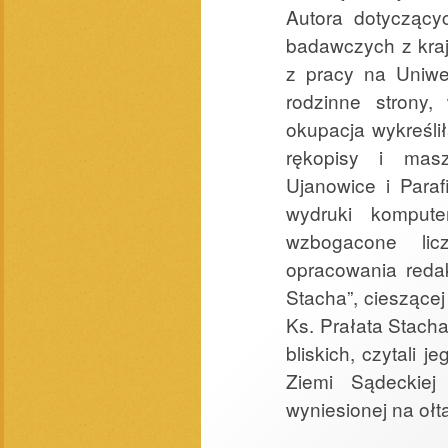
Autora dotyczącyc
badawczych z kraj
z pracy na Uniwe
rodzinne strony, 
okupacja wykreślił
rękopisy i mas
Ujanowice i Paraf
wydruki kompute
wzbogacone lic
opracowania redak
Stacha”, cieszącej
Ks. Prałata Stacha 
bliskich, czytali
Ziemi Sądeckiej 
wyniesionej na ołt