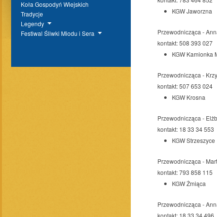
Koła Gospodyń Wiejskich
KGW Jaworzna
Tradycje
Legendy
Przewodnicząca - Ann
Festiwal Śliwki Miodu i Sera
kontakt: 508 393 027
KGW Kamionka 
Przewodnicząca - Krzy
kontakt: 507 653 024
KGW Krosna
Przewodnicząca - Elżb
kontakt: 18 33 34 553
KGW Strzeszyce
Przewodnicząca - Mar
kontakt: 793 858 115
KGW Żmiąca
Przewodnicząca - Ann
kontakt: 18 33 34 496