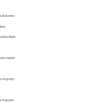
a Bukowiec
Mała
sztofa Malik
ieta Karpiel
ta Augustyn
a Augustyn