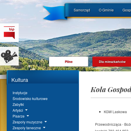
Samorząd
O Gminie
Gosp
Pilne
Dla mieszkańców
Kultura
Koła Gospod
Instytucje
Środowisko kulturowe
Zabytki
Artyści
KGW Laskowa
Pisarze
Zespoły muzyczne
Przewodnicząca - Bo
Zespoły taneczne
kontakt: 783 464 852