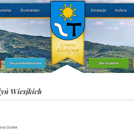
odarka
Środowisko
Edukacja
Kultura
Dla przedsiębiorców
Dla turystów
yń Wiesjkich
żena Dudek