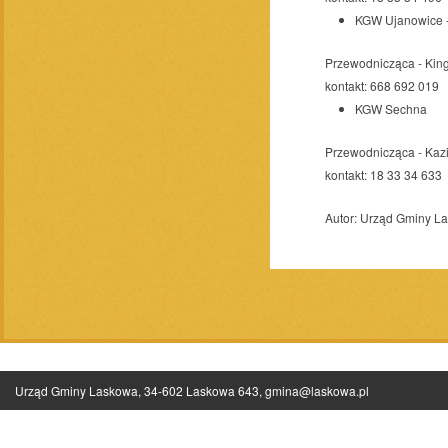
KGW Ujanowice -
Przewodnicząca - Kin
kontakt: 668 692 019
KGW Sechna
Przewodnicząca - Kaz
kontakt: 18 33 34 633
Autor:
Urząd Gminy L
Urząd Gminy Laskowa, 34-602 Laskowa 643,
gmina@laskowa.pl