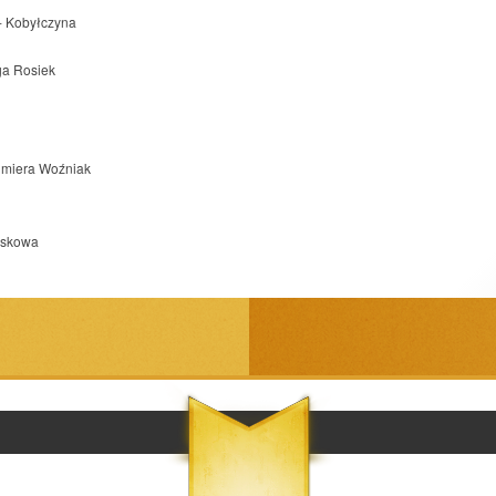
 Kobyłczyna
ga Rosiek
imiera Woźniak
askowa