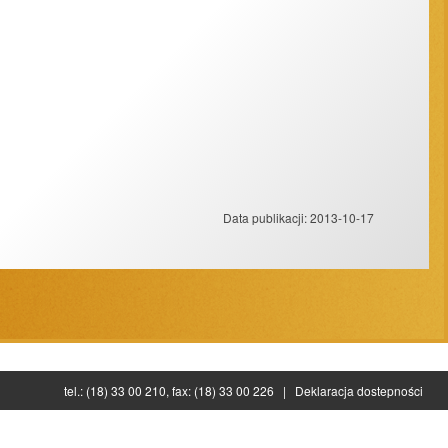
Data publikacji:
2013-10-17
Projekt strony:
ESC SA
-
Aplikacje internetowe
tel.: (18) 33 00 210, fax: (18) 33 00 226 |
Deklaracja dostepności