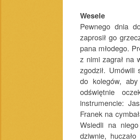
Wesele
Pewnego dnia do
zaprosił go grzec
pana młodego. Pro
z nimi zagrał na 
zgodził. Umówili 
do kolegów, aby 
odświętnie ocz
instrumencie: Ja
Franek na cymbałac
Wsiedli na niego
dziwnie, huczało