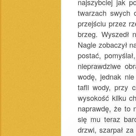
najszybciej jak 
twarzach swych d
przejściu przez r
brzeg. Wyszedł n
Nagle zobaczył na
postać, pomyślał
nieprawdziwe obr
wodę, jednak nie
tafli wody, przy 
wysokość kilku ch
naprawdę, że to 
się mu teraz bar
drzwi, szarpał z