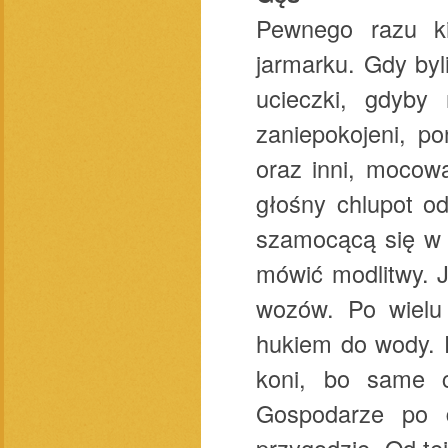
Pewnego razu ki
jarmarku. Gdy byl
ucieczki, gdyby
zaniepokojeni, p
oraz inni, mocowa
głośny chlupot od
szamocącą się w w
mówić modlitwy. J
wozów. Po wielu 
hukiem do wody. D
koni, bo same c
Gospodarze po d
przygodzie. Od tej