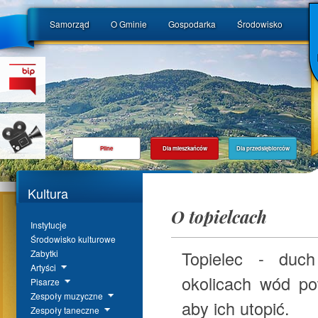
Samorząd
O Gminie
Gospodarka
Środowisko
Pilne
Dla mieszkańców
Dla przedsiębiorców
Kultura
O topielcach
Instytucje
Środowisko kulturowe
Topielec - duch
Zabytki
Artyści
okolicach wód po
Pisarze
Zespoły muzyczne
aby ich utopić.
Zespoły taneczne