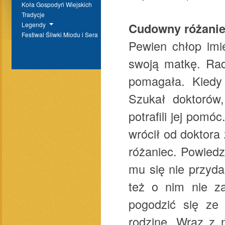
Koła Gospodyń Wiejskich
Tradycje
Cudowny różani
Legendy
Festiwal Śliwki Miodu i Sera
Pewien chłop imi
swoją matkę. Rad
pomagała. Kiedy
Szukał doktorów,
potrafili jej pomó
wrócił od doktora
różaniec. Powiedz
mu się nie przyda
też o nim nie z
pogodzić się ze 
rodzinę. Wraz z 