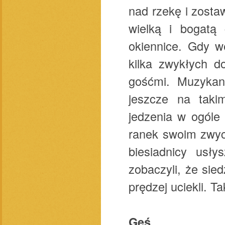
nad rzekę i zosta
wielką i bogatą 
okiennice. Gdy we
kilka zwykłych d
gośćmi. Muzykanc
jeszcze na takim
jedzenia w ogóle 
ranek swoim zwyc
biesiadnicy usły
zobaczyli, że sie
prędzej uciekli. T
Gęś