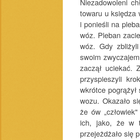
Niezadowoleni chł
towaru u księdza w
i ponieśli na pleb
wóz. Pleban zacie
wóz. Gdy zbliżyl
swoim zwyczajem n
zaczął uciekać. 
przyspieszyli kr
wkrótce pogrążył 
wozu. Okazało się
że ów „człowiek" 
ich, jako, że w
przejeżdżało się p