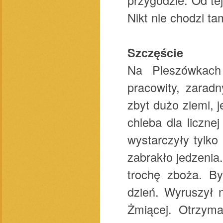
Nikt nie chodzi ta
Szczęście
Na Pleszówkach 
pracowity, zarad
zbyt dużo ziemi, 
chleba dla liczne
wystarczyły tylko
zabrakło jedzenia
trochę zboża. By
dzień. Wyruszył 
Żmiącej. Otrzym