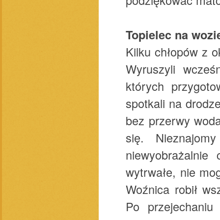
Topielec na wozi
Kilku chłopów z o
Wyruszyli wcześn
których przygoto
spotkali na drod
bez przerwy woda.
się. Nieznajom
niewyobrażalnie 
wytrwałe, nie mog
Woźnica robił ws
Po przejechaniu