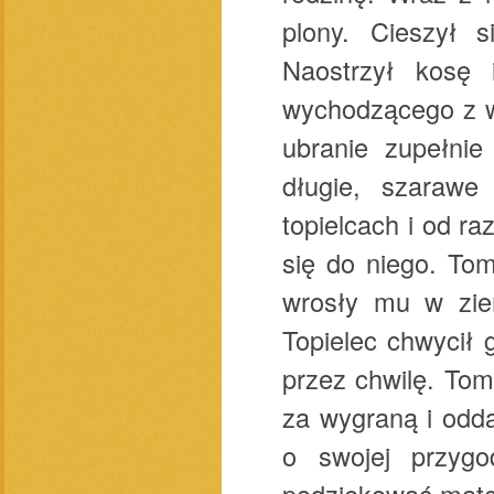
plony. Cieszył 
Naostrzył kosę
wychodzącego z w
ubranie zupełnie
długie, szarawe
topielcach i od r
się do niego. To
wrosły mu w ziem
Topielec chwycił 
przez chwilę. Tom
za wygraną i odda
o swojej przygo
podziękować matce