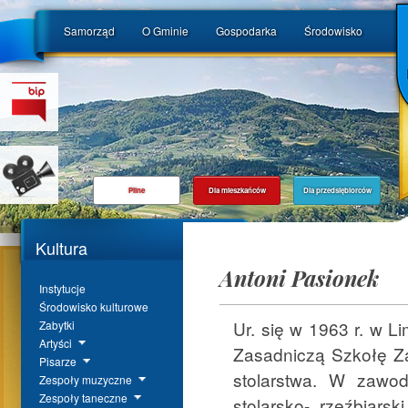
Samorząd
O Gminie
Gospodarka
Środowisko
Pilne
Dla mieszkańców
Dla przedsiębiorców
Kultura
Antoni Pasionek
Instytucje
Środowisko kulturowe
Ur. się w 1963 r. w L
Zabytki
Artyści
Zasadniczą Szkołę Z
Pisarze
stolarstwa. W zawod
Zespoły muzyczne
Zespoły taneczne
stolarsko- rzeźbiars