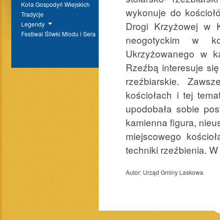
Koła Gospodyń Wiejskich
wykonuje do kościołó
Tradycje
Drogi Krzyżowej w K
Legendy
Festiwal Śliwki Miodu i Sera
neogotyckim w ko
Ukrzyżowanego w ka
Rzeźbą interesuje się
rzeźbiarskie. Zaws
kościołach i tej tema
upodobała sobie pos
kamienna figura, nieu
miejscowego kościoł
techniki rzeźbienia. W
Autor:
Urząd Gminy Laskowa