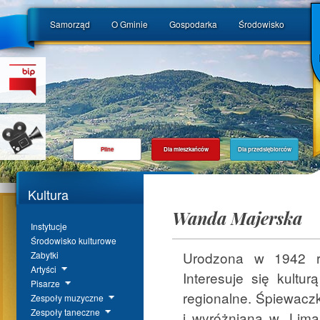
Samorząd
O Gminie
Gospodarka
Środowisko
Pilne
Dla mieszkańców
Dla przedsiębiorców
Kultura
Wanda Majerska
Instytucje
Środowisko kulturowe
Urodzona w 1942 ro
Zabytki
Artyści
Interesuje się kultur
Pisarze
regionalne. Śpiewacz
Zespoły muzyczne
Zespoły taneczne
i wyróżniana w „Liman