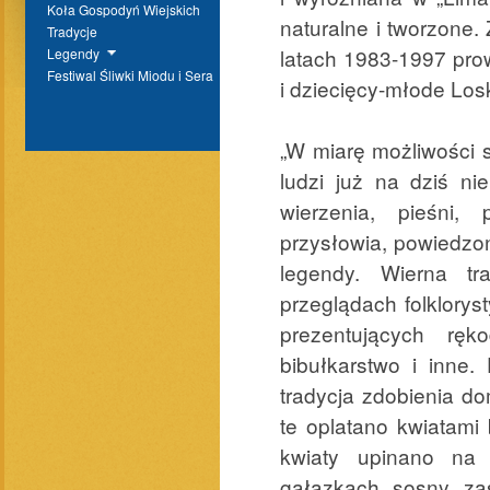
Koła Gospodyń Wiejskich
naturalne i tworzone
Tradycje
latach 1983-1997 prow
Legendy
Festiwal Śliwki Miodu i Sera
i dziecięcy-młode Los
„W miarę możliwości 
ludzi już na dziś ni
wierzenia, pieśni, 
przysłowia, powiedzo
legendy. Wierna tr
przeglądach folklory
prezentujących ręk
bibułkarstwo i inne.
tradycja zdobienia do
te oplatano kwiatami
kwiaty upinano na 
gałązkach sosny zaś