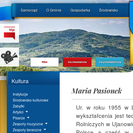
Samorząd
O Gminie
Gospodarka
Środowisko
Pilne
Dla mieszkańców
Dla przedsiębiorców
Kultura
Maria Pasionek
Instytucje
Środowisko kulturowe
Ur. w roku 1955 w 
Zabytki
Artyści
wykształcenia jest te
Pisarze
Rolniczych w Ujanowi
Zespoły muzyczne
Zespoły taneczne
Polsce a część w U