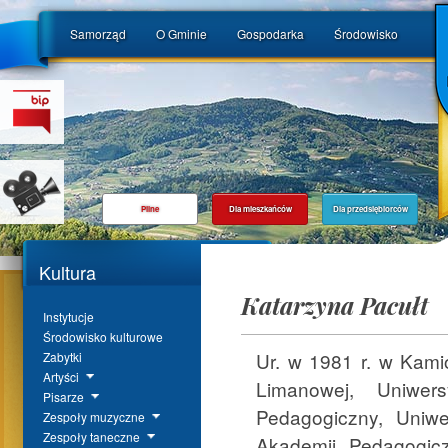
Samorząd
O Gminie
Gospodarka
Środowisko
Pilne
Dla mieszkańców
Dla przedsiębiorców
Kultura
Katarzyna Pacułt
Instytucje
Środowisko kulturowe
Ur. w 1981 r. w Kam
Zabytki
Artyści
Limanowej, Uniwer
Pisarze
Pedagogiczny, Uniw
Zespoły muzyczne
Zespoły taneczne
Akademii Pedagogic